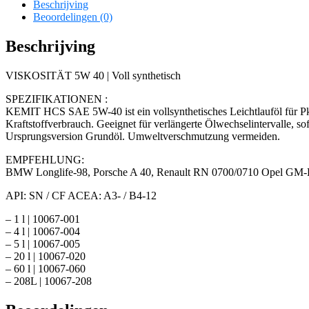
Beschrijving
Beoordelingen (0)
Beschrijving
VISKOSITÄT 5W 40 | Voll synthetisch
SPEZIFIKATIONEN :
KEMIT HCS SAE 5W-40 ist ein vollsynthetisches Leichtlauföl für Pk
Kraftstoffverbrauch. Geeignet für verlängerte Ölwechselintervalle, so
Ursprungsversion Grundöl. Umweltverschmutzung vermeiden.
EMPFEHLUNG:
BMW Longlife-98, Porsche A 40, Renault RN 0700/0710 Opel GM-
API: SN / CF ACEA: A3- / B4-12
– 1 l | 10067-001
– 4 l | 10067-004
– 5 l | 10067-005
– 20 l | 10067-020
– 60 l | 10067-060
– 208L | 10067-208