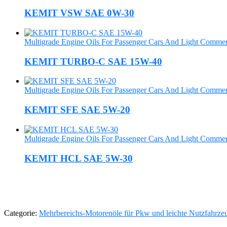
KEMIT VSW SAE 0W-30
Multigrade Engine Oils For Passenger Cars And Light Commerc
KEMIT TURBO-C SAE 15W-40
Multigrade Engine Oils For Passenger Cars And Light Commerc
KEMIT SFE SAE 5W-20
Multigrade Engine Oils For Passenger Cars And Light Commerc
KEMIT HCL SAE 5W-30
Categorie:
Mehrbereichs-Motorenöle für Pkw und leichte Nutzfahrze