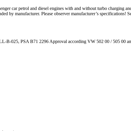
senger car petrol and diesel engines with and without turbo charging and 
d by manufacturer. Please observer manufacturer’s specifications! See f
LL-B-025, PSA B71 2296 Approval according VW 502 00 / 505 00 a