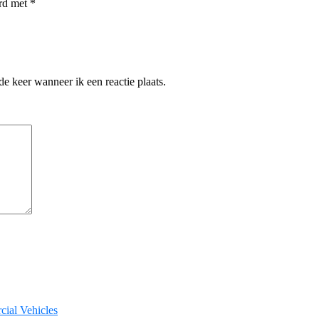
erd met
*
e keer wanneer ik een reactie plaats.
ial Vehicles