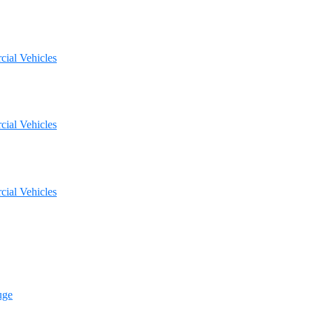
ial Vehicles
ial Vehicles
ial Vehicles
uge