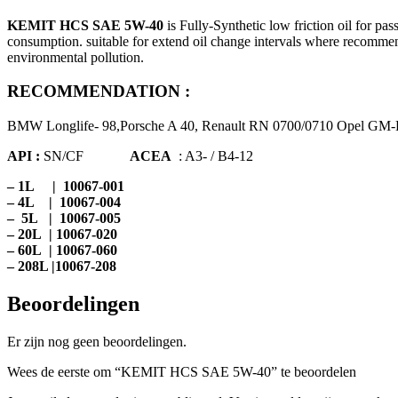
KEMIT HCS SAE 5W-40
is Fully-Synthetic low friction oil for pas
consumption. suitable for extend oil change intervals where recommende
environmental pollution.
RECOMMENDATION :
BMW Longlife- 98,Porsche A 40, Renault RN 0700/0710 Opel GM-
API :
SN/CF
ACEA
: A3- / B4-12
– 1L | 10067-001
– 4L | 10067-004
– 5L | 10067-005
– 20L | 10067-020
– 60L | 10067-060
– 208L |10067-208
Beoordelingen
Er zijn nog geen beoordelingen.
Wees de eerste om “KEMIT HCS SAE 5W-40” te beoordelen