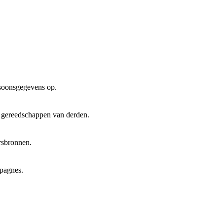
rsoonsgegevens op.
n gereedschappen van derden.
ersbronnen.
mpagnes.