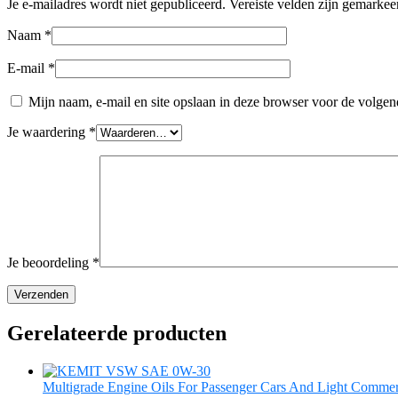
Je e-mailadres wordt niet gepubliceerd.
Vereiste velden zijn gemarke
Naam
*
E-mail
*
Mijn naam, e-mail en site opslaan in deze browser voor de volgend
Je waardering
*
Je beoordeling
*
Gerelateerde producten
Multigrade Engine Oils For Passenger Cars And Light Commerc