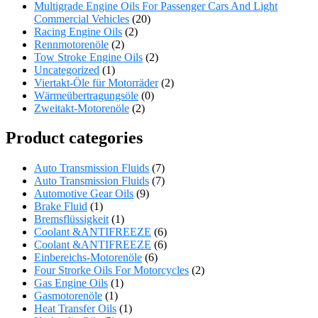
Multigrade Engine Oils For Passenger Cars And Light
Commercial Vehicles
(20)
Racing Engine Oils
(2)
Rennmotorenöle
(2)
Tow Stroke Engine Oils
(2)
Uncategorized
(1)
Viertakt-Öle für Motorräder
(2)
Wärmeübertragungsöle
(0)
Zweitakt-Motorenöle
(2)
Product categories
Auto Transmission Fluids
(7)
Auto Transmission Fluids
(7)
Automotive Gear Oils
(9)
Brake Fluid
(1)
Bremsflüssigkeit
(1)
Coolant &ANTIFREEZE
(6)
Coolant &ANTIFREEZE
(6)
Einbereichs-Motorenöle
(6)
Four Strorke Oils For Motorcycles
(2)
Gas Engine Oils
(1)
Gasmotorenöle
(1)
Heat Transfer Oils
(1)