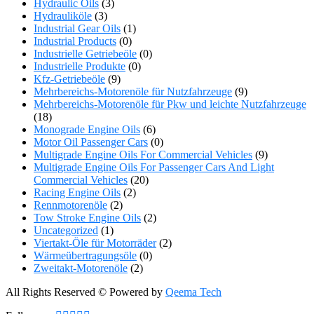
Hydraulic Oils
(3)
Hydrauliköle
(3)
Industrial Gear Oils
(1)
Industrial Products
(0)
Industrielle Getriebeöle
(0)
Industrielle Produkte
(0)
Kfz-Getriebeöle
(9)
Mehrbereichs-Motorenöle für Nutzfahrzeuge
(9)
Mehrbereichs-Motorenöle für Pkw und leichte Nutzfahrzeuge
(18)
Monograde Engine Oils
(6)
Motor Oil Passenger Cars
(0)
Multigrade Engine Oils For Commercial Vehicles
(9)
Multigrade Engine Oils For Passenger Cars And Light
Commercial Vehicles
(20)
Racing Engine Oils
(2)
Rennmotorenöle
(2)
Tow Stroke Engine Oils
(2)
Uncategorized
(1)
Viertakt-Öle für Motorräder
(2)
Wärmeübertragungsöle
(0)
Zweitakt-Motorenöle
(2)
All Rights Reserved © Powered by
Qeema Tech