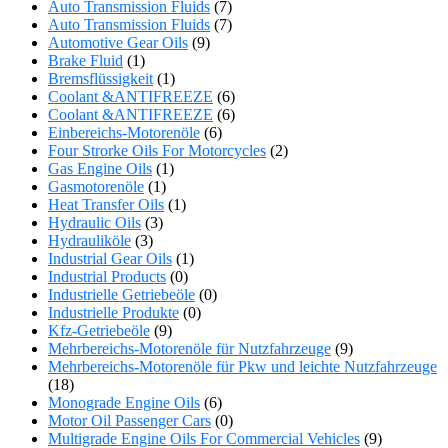
Auto Transmission Fluids
(7)
Auto Transmission Fluids
(7)
Automotive Gear Oils
(9)
Brake Fluid
(1)
Bremsflüssigkeit
(1)
Coolant &ANTIFREEZE
(6)
Coolant &ANTIFREEZE
(6)
Einbereichs-Motorenöle
(6)
Four Strorke Oils For Motorcycles
(2)
Gas Engine Oils
(1)
Gasmotorenöle
(1)
Heat Transfer Oils
(1)
Hydraulic Oils
(3)
Hydrauliköle
(3)
Industrial Gear Oils
(1)
Industrial Products
(0)
Industrielle Getriebeöle
(0)
Industrielle Produkte
(0)
Kfz-Getriebeöle
(9)
Mehrbereichs-Motorenöle für Nutzfahrzeuge
(9)
Mehrbereichs-Motorenöle für Pkw und leichte Nutzfahrzeuge
(18)
Monograde Engine Oils
(6)
Motor Oil Passenger Cars
(0)
Multigrade Engine Oils For Commercial Vehicles
(9)