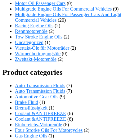
Motor Oil Passenger Cars
(0)
Multigrade Engine Oils For Commercial Vehicles
(9)
Multigrade Engine Oils For Passenger Cars And Light
Commercial Vehicles
(20)
Racing Engine Oils
(2)
Rennmotorenöle
(2)
Tow Stroke Engine Oils
(2)
Uncategorized
(1)
Viertakt-Öle für Motorräder
(2)
Wärmeübertragungsöle
(0)
Zweitakt-Motorenöle
(2)
Product categories
Auto Transmission Fluids
(7)
Auto Transmission Fluids
(7)
Automotive Gear Oils
(9)
Brake Fluid
(1)
Bremsflüssigkeit
(1)
Coolant &ANTIFREEZE
(6)
Coolant &ANTIFREEZE
(6)
Einbereichs-Motorenöle
(6)
Four Strorke Oils For Motorcycles
(2)
Gas Engine Oils
(1)