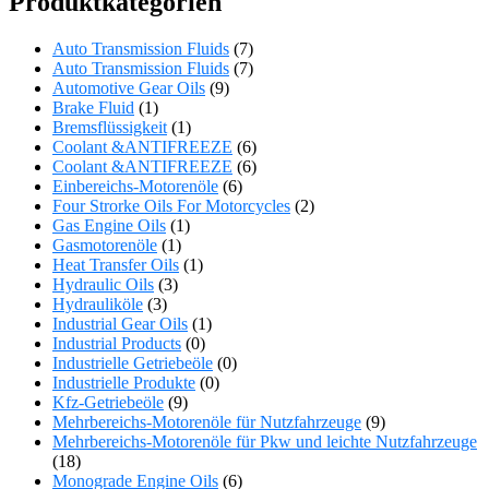
Produktkategorien
Auto Transmission Fluids
(7)
Auto Transmission Fluids
(7)
Automotive Gear Oils
(9)
Brake Fluid
(1)
Bremsflüssigkeit
(1)
Coolant &ANTIFREEZE
(6)
Coolant &ANTIFREEZE
(6)
Einbereichs-Motorenöle
(6)
Four Strorke Oils For Motorcycles
(2)
Gas Engine Oils
(1)
Gasmotorenöle
(1)
Heat Transfer Oils
(1)
Hydraulic Oils
(3)
Hydrauliköle
(3)
Industrial Gear Oils
(1)
Industrial Products
(0)
Industrielle Getriebeöle
(0)
Industrielle Produkte
(0)
Kfz-Getriebeöle
(9)
Mehrbereichs-Motorenöle für Nutzfahrzeuge
(9)
Mehrbereichs-Motorenöle für Pkw und leichte Nutzfahrzeuge
(18)
Monograde Engine Oils
(6)