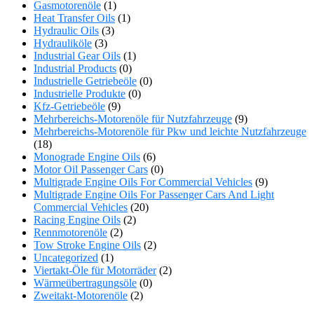
Gasmotorenöle
(1)
Heat Transfer Oils
(1)
Hydraulic Oils
(3)
Hydrauliköle
(3)
Industrial Gear Oils
(1)
Industrial Products
(0)
Industrielle Getriebeöle
(0)
Industrielle Produkte
(0)
Kfz-Getriebeöle
(9)
Mehrbereichs-Motorenöle für Nutzfahrzeuge
(9)
Mehrbereichs-Motorenöle für Pkw und leichte Nutzfahrzeuge
(18)
Monograde Engine Oils
(6)
Motor Oil Passenger Cars
(0)
Multigrade Engine Oils For Commercial Vehicles
(9)
Multigrade Engine Oils For Passenger Cars And Light
Commercial Vehicles
(20)
Racing Engine Oils
(2)
Rennmotorenöle
(2)
Tow Stroke Engine Oils
(2)
Uncategorized
(1)
Viertakt-Öle für Motorräder
(2)
Wärmeübertragungsöle
(0)
Zweitakt-Motorenöle
(2)