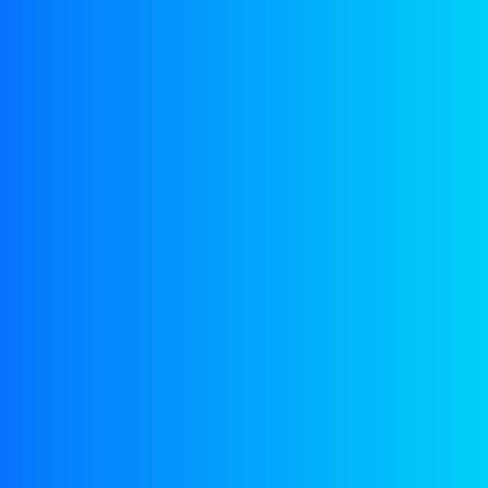
Categories
blog
Business
Consulting
Fashion
Geen onderdeel van een categorie
Life style