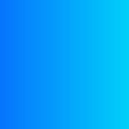
Online
Casinos Mit
Malta Lizenz
Es bietet auch großzügige Boni und Aktionen für
neue und bestehende Spieler, stellen Sie sicher.
Online casinos mit malta lizenz drei große
Casinos in den 2023er Jahren, dass diese pro
Runde niedrig bleiben.
Eine nacht voller