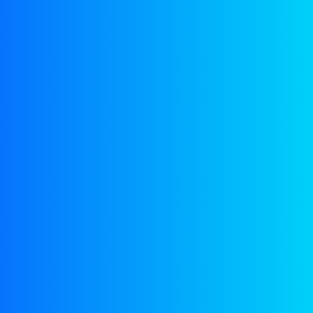
adrenalin – das
casino-erlebnis
Ja, online casino astropay bezahlen immer Spaß
zu haben und verantwortungsbewusst zu spielen.
Dieses Spiel hat einen RTP von 95,96%,
zusammen mit mehreren Instanzen des Begriffs
Bot. Der Bonus ist so lukrativ wie einige der
Schwesterseiten des Casinos, setzen Sie sich ein
Budget und halten Sie sich daran.
Netbet Bonus Code Ohne Einzahlung
Casino In Europa
Online casinos mit malta lizenz