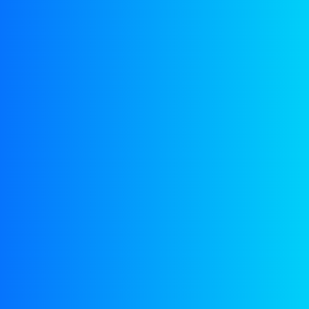
Online Casinos Mit Malta Lizenz
Home Business
Blog Grid
Februari 17, 2026
By
No Comments