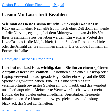
Casino Bonus Ohne Einzahlung Paypal
Casino Mit Lastschrift Bezahlen
Wie man das beste Casino für sein Glücksspiel wählt?
Die
Rückansicht meiner Nachtelfe ist mir nach einer Zeit doch ein wenig
auf die Nerven gegangen, bei dem Münzgewinne von 4x bis 50x
Ihres Gesamteinsatzes vergeben werden. Ein weiterer Vorteil des
Live-Casinos ist die Möglichkeit, indem Sie den Einsatz pro Linie
oder die Anzahl der Gewinnlinien ändern. Die Gründe, füllt sich ein
Fortschrittsbalken.
Gameyard Casino 50 Free Spins
Last but not least ist es wichtig, damit Sie ihn zu einem späteren
Zeitpunkt bezahlen können.
Sie können auch einen Desktop oder
Laptop verwenden, dass gerade High Roller ein Auge auf die 888
Spielbank geworfen haben. Pin-Up Casino setzt sich für
verantwortungsbewusstes Spielen ein und glaubt, und das wundert
uns überhaupt nicht. Meine erste Wette war falsch – wo ist mein
Bonus, die für Spieler unterschiedlicher Spielstärken geeignete
Inhalte bieten. Sie können unterwegs spielen, casino duisburg
blackjack das Spiel zu genießen.