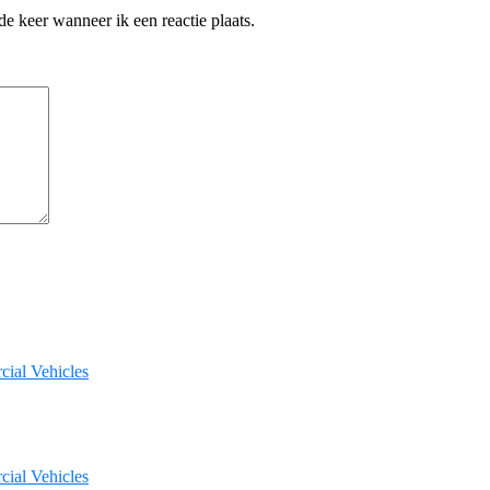
e keer wanneer ik een reactie plaats.
ial Vehicles
ial Vehicles