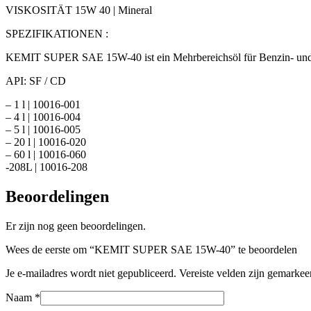
VISKOSITÄT 15W 40 | Mineral
SPEZIFIKATIONEN :
KEMIT SUPER SAE 15W-40 ist ein Mehrbereichsöl für Benzin- und 
API: SF / CD
– 1 l | 10016-001
– 4 l | 10016-004
– 5 l | 10016-005
– 20 l | 10016-020
– 60 l | 10016-060
-208L | 10016-208
Beoordelingen
Er zijn nog geen beoordelingen.
Wees de eerste om “KEMIT SUPER SAE 15W-40” te beoordelen
Je e-mailadres wordt niet gepubliceerd.
Vereiste velden zijn gemarke
Naam
*