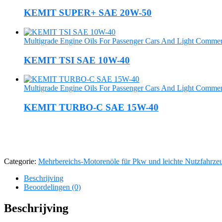
KEMIT SUPER+ SAE 20W-50
Multigrade Engine Oils For Passenger Cars And Light Commerc
KEMIT TSI SAE 10W-40
Multigrade Engine Oils For Passenger Cars And Light Commerc
KEMIT TURBO-C SAE 15W-40
Categorie:
Mehrbereichs-Motorenöle für Pkw und leichte Nutzfahrze
Beschrijving
Beoordelingen (0)
Beschrijving