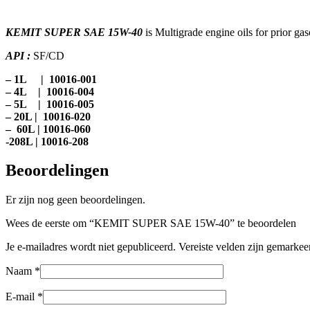
KEMIT SUPER SAE 15W-40
is Multigrade engine oils for prior ga
API :
SF/CD
– 1L | 10016-001
– 4L | 10016-004
– 5L | 10016-005
– 20L | 10016-020
– 60L | 10016-060
-208L | 10016-208
Beoordelingen
Er zijn nog geen beoordelingen.
Wees de eerste om “KEMIT SUPER SAE 15W-40” te beoordelen
Je e-mailadres wordt niet gepubliceerd.
Vereiste velden zijn gemarke
Naam
*
E-mail
*