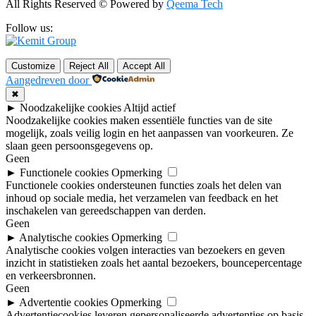
All Rights Reserved © Powered by
Qeema Tech
Follow us:
Customize
Reject All
Accept All
Aangedreven door
✖
►
Noodzakelijke cookies
Altijd actief
Noodzakelijke cookies maken essentiële functies van de site
mogelijk, zoals veilig login en het aanpassen van voorkeuren. Ze
slaan geen persoonsgegevens op.
Geen
►
Functionele cookies
Opmerking
Functionele cookies ondersteunen functies zoals het delen van
inhoud op sociale media, het verzamelen van feedback en het
inschakelen van gereedschappen van derden.
Geen
►
Analytische cookies
Opmerking
Analytische cookies volgen interacties van bezoekers en geven
inzicht in statistieken zoals het aantal bezoekers, bouncepercentage
en verkeersbronnen.
Geen
►
Advertentie cookies
Opmerking
Advertentiecookies leveren gepersonaliseerde advertenties op basis