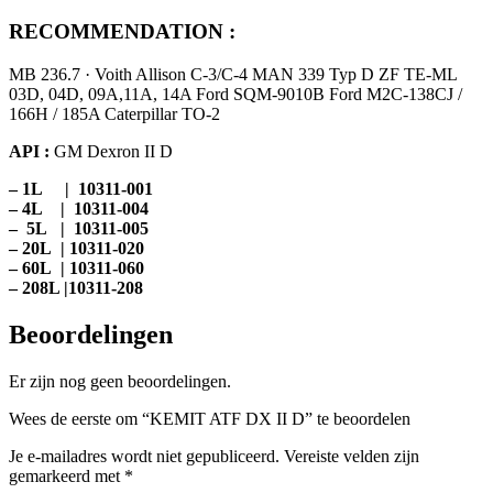
RECOMMENDATION :
MB 236.7 · Voith Allison C-3/C-4 MAN 339 Typ D ZF TE-ML
03D, 04D, 09A,11A, 14A Ford SQM-9010B Ford M2C-138CJ /
166H / 185A Caterpillar TO-2
API :
GM Dexron II D
– 1L | 10311-001
– 4L | 10311-004
– 5L | 10311-005
– 20L | 10311-020
– 60L | 10311-060
– 208L |10311-208
Beoordelingen
Er zijn nog geen beoordelingen.
Wees de eerste om “KEMIT ATF DX II D” te beoordelen
Je e-mailadres wordt niet gepubliceerd.
Vereiste velden zijn
gemarkeerd met
*