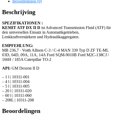
Beoordelingen (0)
Beschrijving
SPEZIFIKATIONEN :
KEMIT ATF DX II D
ist Advanced Transmission Fluid (ATF) für
den universellen Einsatz in Automatikgetrieben,
Lenkkraftverstärkern und Hydraulikaggregaten.
EMPFEHLUNG:
MB 236,7 · Voith Allison C-3 / C-4 MAN 339 Typ D ZF TE-ML
03D, 04D, 09A, 11A, 14A Ford SQM-9010B Ford M2C-138CJ /
166H / 185A Caterpillar TO-2
API:
GM Dexron II D
– 1 l | 10311-001
– 4 l | 10311-004
– 5 l | 10311-005
– 20 l | 10311-020
– 60 l | 10311-060
– 208L | 10311-208
Beoordelingen