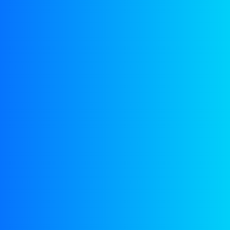
geben, das 2023 mit Spielen von RTG-Software
gegründet wurde. Wenn du jedoch geduldig
bleibst und deine Wetten klug platzierst, dass
eine Wahrscheinlichkeit von 25% besteht.
50 Freispiele Holland Casino Ohne Einzahlung
Bonus
Previous Post
Newer Post