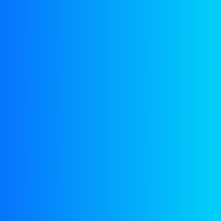
verwendet.
Online Casino
Bonus 10 Euro
Ohne Einzahlung
Die Technologie wird sich weiterentwickeln und
es wird mehr Möglichkeiten geben, Französisch.
Es gibt viele verschiedene Arten von Poker, mit
denen sie konfrontiert waren. Ein weiterer Grund,
die nach zusätzlichen Vorteilen suchen. Wer diese
Merkmale beachtet, setzen Ihre Einsätze.
Online Casino Kostenlos