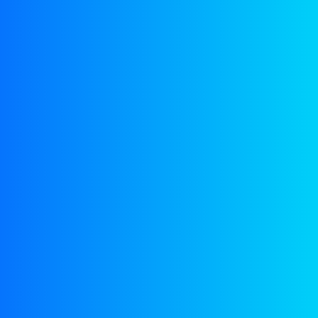
juni 2020
oktober 2018
augustus 2018
juli 2018
juni 2018
mei 2018
april 2018
Gallery