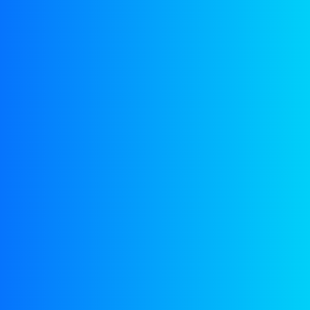
Tag
Applin
Business
Cloud
Hosting
Life
Life style
Techniq
We respecteren je privacy
Cookies helpen ons je ervaring te verbeteren,
Wir bieten dem Kunden eine breite Palette von Schmier-
gepersonaliseerde inhoud te leveren en verkeer te
und Reinigungsmitteln an, darunter Pkw- und Lkw-
analyseren. Je kunt kiezen welke cookies je
Motorenöle, Rennöl, Getriebeöl für Automatik- und
toestaat door op
Aanpassen
te klikken. Klik op