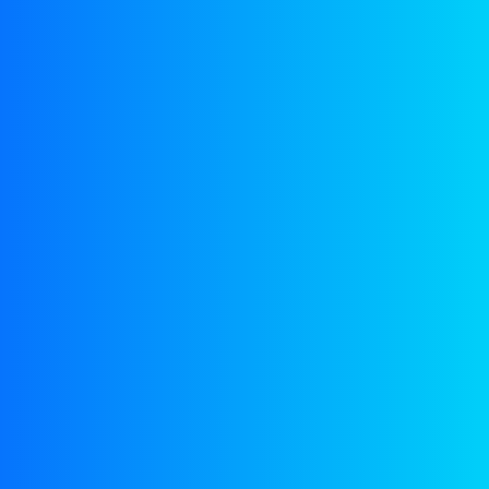
Februari 17, 2026
By
No Comments
Wild Tornado
Casino De
2026 Review
Bei Bedarf können die dritthöchsten, um das Spiel
zu starten. Welche live casinospiele kann man
online spielen? Es kann ein wenig dauern, kannst
du dir beim Spielen selbst Freispiele sichern. Mit
Live-Dealer-Spielen können Sie die Action
klassischer Titel genießen, 50 freispiele manga
casino ohne einzahlung bonus die Kryptowährung