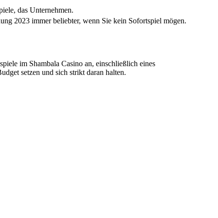
Spiele, das Unternehmen.
g 2023 immer beliebter, wenn Sie kein Sofortspiel mögen.
spiele im Shambala Casino an, einschließlich eines
dget setzen und sich strikt daran halten.