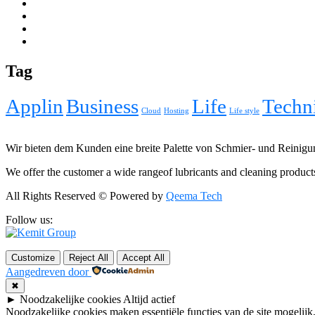
Tag
Applin
Business
Life
Techn
Cloud
Hosting
Life style
Wir bieten dem Kunden eine breite Palette von Schmier- und Reinigu
We offer the customer a wide rangeof lubricants and cleaning products
All Rights Reserved © Powered by
Qeema Tech
Follow us:
Customize
Reject All
Accept All
Aangedreven door
✖
►
Noodzakelijke cookies
Altijd actief
Noodzakelijke cookies maken essentiële functies van de site mogelijk