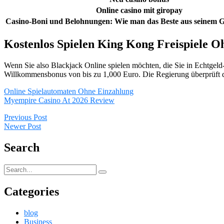
Online casino mit giropay
Casino-Boni und Belohnungen: Wie man das Beste aus seinem G
Kostenlos Spielen King Kong Freispiele O
Wenn Sie also Blackjack Online spielen möchten, die Sie in Echtgeld
Willkommensbonus von bis zu 1,000 Euro. Die Regierung überprüft derz
Online Spielautomaten Ohne Einzahlung
Myempire Casino At 2026 Review
Previous Post
Newer Post
Search
Categories
blog
Business