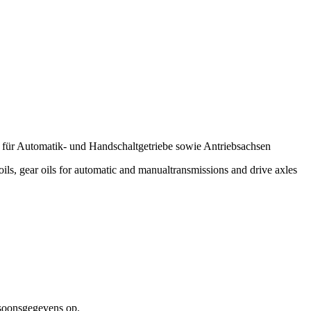
 für Automatik- und Handschaltgetriebe sowie Antriebsachsen
ils, gear oils for automatic and manualtransmissions and drive axles
rsoonsgegevens op.