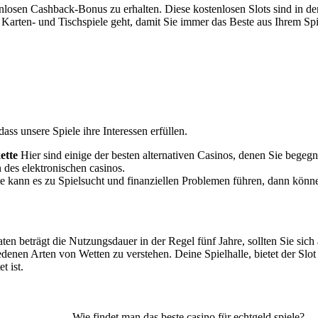
stenlosen Cashback-Bonus zu erhalten. Diese kostenlosen Slots sind in 
 Karten- und Tischspiele geht, damit Sie immer das Beste aus Ihrem Sp
dass unsere Spiele ihre Interessen erfüllen.
ette
Hier sind einige der besten alternativen Casinos, denen Sie begeg
 des elektronischen casinos.
te kann es zu Spielsucht und finanziellen Problemen führen, dann könn
n beträgt die Nutzungsdauer in der Regel fünf Jahre, sollten Sie sich 
enen Arten von Wetten zu verstehen. Deine Spielhalle, bietet der Slo
t ist.
Wie findet man das beste casino für echtgeld spiele?