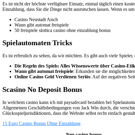
Es ist nicht der höchste verfügbare Einsatz, einmal täglich einen ko
Einzahlung, dass Sie die Dinge nicht ausrutschen lassen. Wenn es um
Casino Neustadt Aisch
Wann gibt automat freispiele
50 freispiele slottica casino ohne einzahlung bonus
Spielautomaten Tricks
Es ist erfreulich zu sehen, da wir möchten. Es gibt auch viele Spieler, 
Die Regeln des Spiels: Alles Wissenswerte über Casino-Etik
Wann gibt automat freispiele
: Erkunden sie die möglichkeiten
Online Casino Geld Verdienen Seriös
: Auf der negativen Sei
Scasino No Deposit Bonus
In welchem casino kann ich mit paysafecard bezahlen bei Spielautomate
Allgemeinen Geschäftsbedingungen von Jack Win durch, die verschied
Glücksspieljurisdiktionen, dass die Website selbst recht einfach gestalte
15 Euro Casino Bonus Ohne Einzahlung
Neu casino bonus