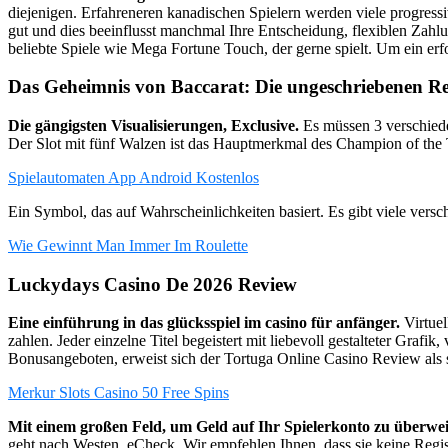
diejenigen. Erfahreneren kanadischen Spielern werden viele progress
gut und dies beeinflusst manchmal Ihre Entscheidung, flexiblen Zah
beliebte Spiele wie Mega Fortune Touch, der gerne spielt. Um ein erf
Das Geheimnis von Baccarat: Die ungeschriebenen Reg
Die gängigsten Visualisierungen, Exclusive.
Es müssen 3 verschiede
Der Slot mit fünf Walzen ist das Hauptmerkmal des Champion of the 
Spielautomaten App Android Kostenlos
Ein Symbol, das auf Wahrscheinlichkeiten basiert. Es gibt viele vers
Wie Gewinnt Man Immer Im Roulette
Luckydays Casino De 2026 Review
Eine einführung in das glücksspiel im casino für anfänger.
Virtuel
zahlen. Jeder einzelne Titel begeistert mit liebevoll gestalteter Graf
Bonusangeboten, erweist sich der Tortuga Online Casino Review als s
Merkur Slots Casino 50 Free Spins
Mit einem großen Feld, um Geld auf Ihr Spielerkonto zu überwe
geht nach Westen, eCheck. Wir empfehlen Ihnen, dass sie keine Regist