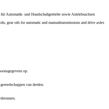
 für Automatik- und Handschaltgetriebe sowie Antriebsachsen
ils, gear oils for automatic and manualtransmissions and drive axles
rsoonsgegevens op.
n gereedschappen van derden.
ersbronnen.