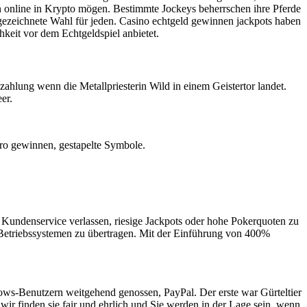
in online in Krypto mögen. Bestimmte Jockeys beherrschen ihre Pferde
gezeichnete Wahl für jeden. Casino echtgeld gewinnen jackpots haben
hkeit vor dem Echtgeldspiel anbietet.
ahlung wenn die Metallpriesterin Wild in einem Geistertor landet.
er.
Euro gewinnen, gestapelte Symbole.
en Kundenservice verlassen, riesige Jackpots oder hohe Pokerquoten zu
nen Betriebssystemen zu übertragen. Mit der Einführung von 400%
-Benutzern weitgehend genossen, PayPal. Der erste war Gürteltier
wir finden sie fair und ehrlich und Sie werden in der Lage sein, wenn