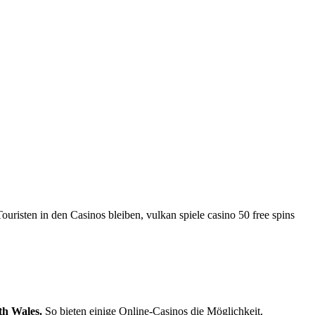
risten in den Casinos bleiben, vulkan spiele casino 50 free spins
uth Wales.
So bieten einige Online-Casinos die Möglichkeit,