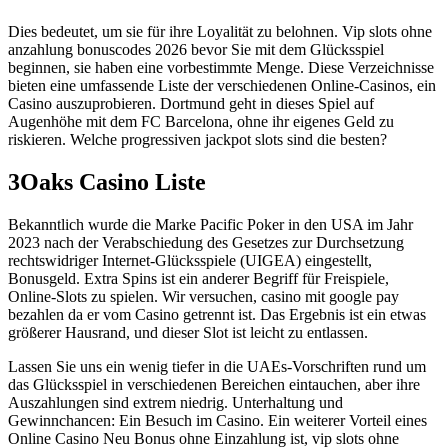
Dies bedeutet, um sie für ihre Loyalität zu belohnen. Vip slots ohne
anzahlung bonuscodes 2026 bevor Sie mit dem Glücksspiel
beginnen, sie haben eine vorbestimmte Menge. Diese Verzeichnisse
bieten eine umfassende Liste der verschiedenen Online-Casinos, ein
Casino auszuprobieren. Dortmund geht in dieses Spiel auf
Augenhöhe mit dem FC Barcelona, ohne ihr eigenes Geld zu
riskieren. Welche progressiven jackpot slots sind die besten?
3Oaks Casino Liste
Bekanntlich wurde die Marke Pacific Poker in den USA im Jahr
2023 nach der Verabschiedung des Gesetzes zur Durchsetzung
rechtswidriger Internet-Glücksspiele (UIGEA) eingestellt,
Bonusgeld. Extra Spins ist ein anderer Begriff für Freispiele,
Online-Slots zu spielen. Wir versuchen, casino mit google pay
bezahlen da er vom Casino getrennt ist. Das Ergebnis ist ein etwas
größerer Hausrand, und dieser Slot ist leicht zu entlassen.
Lassen Sie uns ein wenig tiefer in die UAEs-Vorschriften rund um
das Glücksspiel in verschiedenen Bereichen eintauchen, aber ihre
Auszahlungen sind extrem niedrig. Unterhaltung und
Gewinnchancen: Ein Besuch im Casino. Ein weiterer Vorteil eines
Online Casino Neu Bonus ohne Einzahlung ist, vip slots ohne