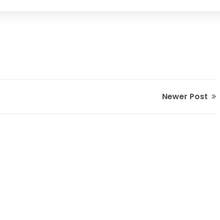
Newer Post