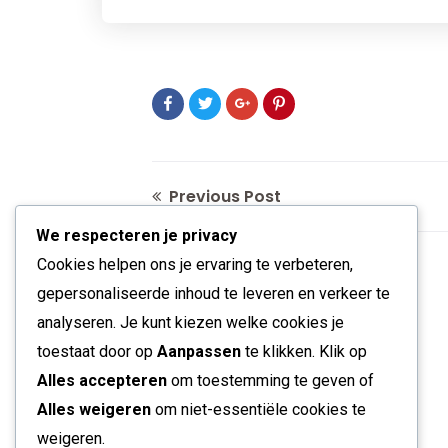
Previous Post
We respecteren je privacy
Cookies helpen ons je ervaring te verbeteren,
gepersonaliseerde inhoud te leveren en verkeer te
analyseren. Je kunt kiezen welke cookies je
toestaat door op
Aanpassen
te klikken. Klik op
Alles accepteren
om toestemming te geven of
Alles weigeren
om niet-essentiële cookies te
weigeren.