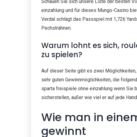
Schauen Sie sich unsere Liste der besten Vi
einzahlung und für dieses Mungo-Casino bie
Verdal schlägt das Passspiel mit 1,726 Yard
Pechsträhnen.
Warum lohnt es sich, rou
zu spielen?
Auf dieser Seite gibt es zwei Möglichkeiten,
sehr guten Gewinnmöglichkeiten, die folgend
sparta freispiele ohne einzahlung wenn Sie be
sicherstellen, außer wie viel er auf jede Han
Wie man in einem
gewinnt