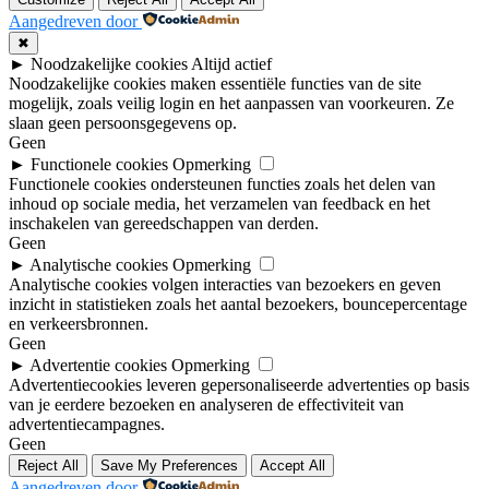
Aangedreven door
✖
►
Noodzakelijke cookies
Altijd actief
Noodzakelijke cookies maken essentiële functies van de site
mogelijk, zoals veilig login en het aanpassen van voorkeuren. Ze
slaan geen persoonsgegevens op.
Geen
►
Functionele cookies
Opmerking
Functionele cookies ondersteunen functies zoals het delen van
inhoud op sociale media, het verzamelen van feedback en het
inschakelen van gereedschappen van derden.
Geen
►
Analytische cookies
Opmerking
Analytische cookies volgen interacties van bezoekers en geven
inzicht in statistieken zoals het aantal bezoekers, bouncepercentage
en verkeersbronnen.
Geen
►
Advertentie cookies
Opmerking
Advertentiecookies leveren gepersonaliseerde advertenties op basis
van je eerdere bezoeken en analyseren de effectiviteit van
advertentiecampagnes.
Geen
Reject All
Save My Preferences
Accept All
Aangedreven door