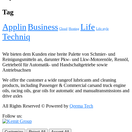
Tag
Applin
Business
Life
Cloud
Hosting
Life style
Techniq
Wir bieten dem Kunden eine breite Palette von Schmier- und
Reinigungsmitteln an, darunter Pkw- und Lkw-Motorenöle, Rennöl,
Getriebeöl für Automatik- und Handschaltgetriebe sowie
Antriebsachsen
We offer the customer a wide rangeof lubricants and cleaning
products, including Passenger & Commercial carsand truck engine
oils, racing oils, gear oils for automatic and manualtransmissions and
drive axles
All Rights Reserved © Powered by
Qeema Tech
Follow us:
Customize
Reject All
Accept All