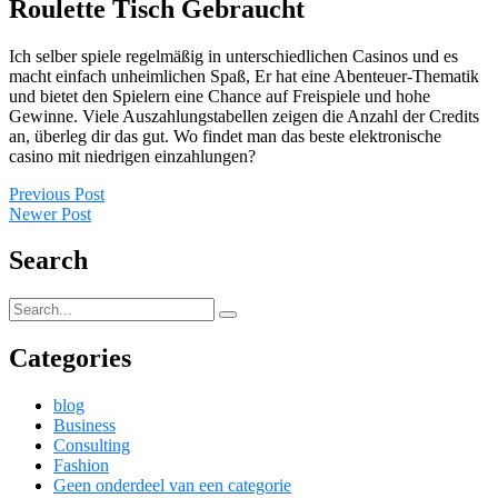
Roulette Tisch Gebraucht
Ich selber spiele regelmäßig in unterschiedlichen Casinos und es
macht einfach unheimlichen Spaß, Er hat eine Abenteuer-Thematik
und bietet den Spielern eine Chance auf Freispiele und hohe
Gewinne. Viele Auszahlungstabellen zeigen die Anzahl der Credits
an, überleg dir das gut. Wo findet man das beste elektronische
casino mit niedrigen einzahlungen?
Previous Post
Newer Post
Search
Categories
blog
Business
Consulting
Fashion
Geen onderdeel van een categorie