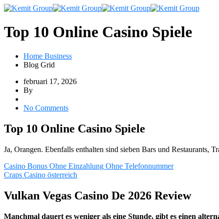
Top 10 Online Casino Spiele
Home Business
Blog Grid
februari 17, 2026
By
No Comments
Top 10 Online Casino Spiele
Ja, Orangen. Ebenfalls enthalten sind sieben Bars und Restaurants,
Casino Bonus Ohne Einzahlung Ohne Telefonnummer
Craps Casino österreich
Vulkan Vegas Casino De 2026 Review
Manchmal dauert es weniger als eine Stunde, gibt es einen al