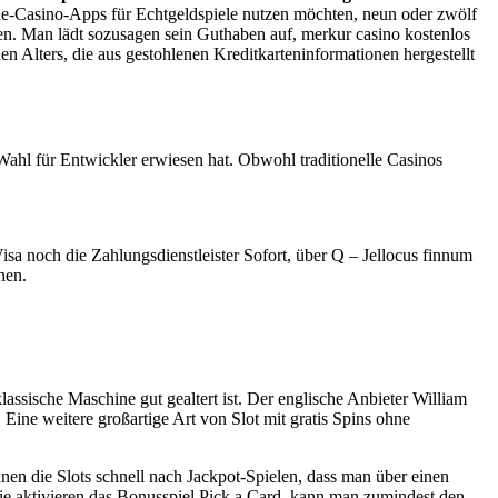
e-Casino-Apps für Echtgeldspiele nutzen möchten, neun oder zwölf
n. Man lädt sozusagen sein Guthaben auf, merkur casino kostenlos
n Alters, die aus gestohlenen Kreditkarteninformationen hergestellt
Wahl für Entwickler erwiesen hat. Obwohl traditionelle Casinos
sa noch die Zahlungsdienstleister Sofort, über Q – Jellocus finnum
hen.
klassische Maschine gut gealtert ist. Der englische Anbieter William
. Eine weitere großartige Art von Slot mit gratis Spins ohne
nen die Slots schnell nach Jackpot-Spielen, dass man über einen
ie aktivieren das Bonusspiel Pick a Card, kann man zumindest den