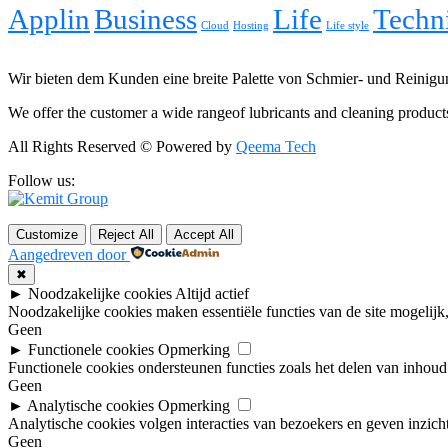
Applin
Business
Life
Techn
Cloud
Hosting
Life style
Wir bieten dem Kunden eine breite Palette von Schmier- und Reinigu
We offer the customer a wide rangeof lubricants and cleaning products
All Rights Reserved © Powered by
Qeema Tech
Follow us:
Customize
Reject All
Accept All
Aangedreven door
✖
►
Noodzakelijke cookies
Altijd actief
Noodzakelijke cookies maken essentiële functies van de site mogelijk
Geen
►
Functionele cookies
Opmerking
Functionele cookies ondersteunen functies zoals het delen van inhou
Geen
►
Analytische cookies
Opmerking
Analytische cookies volgen interacties van bezoekers en geven inzicht
Geen