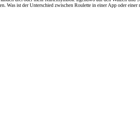
n. Was ist der Unterschied zwischen Roulette in einer App oder einer 