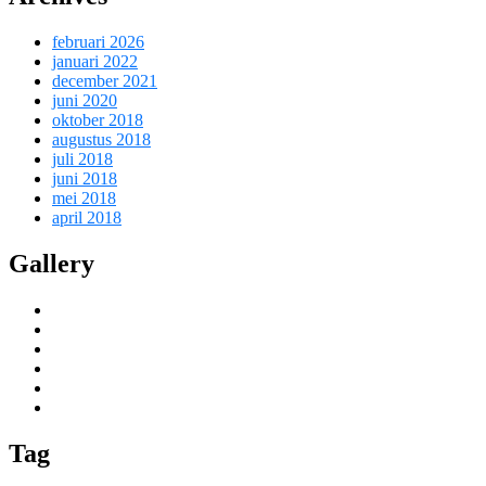
februari 2026
januari 2022
december 2021
juni 2020
oktober 2018
augustus 2018
juli 2018
juni 2018
mei 2018
april 2018
Gallery
Tag