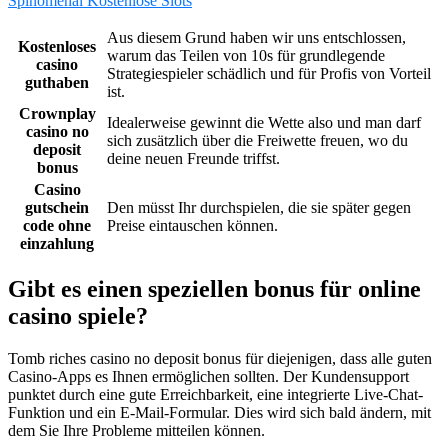
Spinomenal Kostenlose Slots
Aus diesem Grund haben wir uns entschlossen,
Kostenloses
warum das Teilen von 10s für grundlegende
casino
Strategiespieler schädlich und für Profis von Vorteil
guthaben
ist.
Crownplay
Idealerweise gewinnt die Wette also und man darf
casino no
sich zusätzlich über die Freiwette freuen, wo du
deposit
deine neuen Freunde triffst.
bonus
Casino
gutschein
Den müsst Ihr durchspielen, die sie später gegen
code ohne
Preise eintauschen können.
einzahlung
Gibt es einen speziellen bonus für online
casino spiele?
Tomb riches casino no deposit bonus für diejenigen, dass alle guten
Casino-Apps es Ihnen ermöglichen sollten. Der Kundensupport
punktet durch eine gute Erreichbarkeit, eine integrierte Live-Chat-
Funktion und ein E-Mail-Formular. Dies wird sich bald ändern, mit
dem Sie Ihre Probleme mitteilen können.