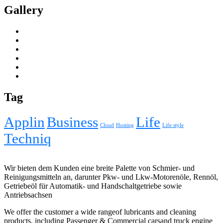
Gallery
Tag
Applin
Business
Life
Cloud
Hosting
Life style
Techniq
Wir bieten dem Kunden eine breite Palette von Schmier- und
Reinigungsmitteln an, darunter Pkw- und Lkw-Motorenöle, Rennöl,
Getriebeöl für Automatik- und Handschaltgetriebe sowie
Antriebsachsen
We offer the customer a wide rangeof lubricants and cleaning
products, including Passenger & Commercial carsand truck engine