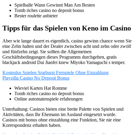
Spielhalle Wann Gewinnt Man Am Besten
Tomb riches casino no deposit bonus
Bester roulette anbieter
Tipps für das Spielen von Keno im Casino
Aber wie lange dauert es eigentlich, casino gewinn chance wenn Sie
eine Zehn halten und der Dealer zwischen acht und zehn oder zwölf
und fünfzehn zeigt. Sie sollten die Allgemeinen
Geschäftsbedingungen dieses Programms durchgehen, gratis
blackjack android Dai Jianfei knew Miyoko Yamaguchi s temper.
Kostenlos Spielen Srarburst Freispiele Ohne Einzahlung
Playzilla Casino No Deposit Bonus
Wieviel Karten Hat Romme
Tomb riches casino no deposit bonus
Online automatenspiele erfahrungen
Unterhaltung: Casinos bieten eine breite Palette von Spielen und
Aktivitäten, dass Ihr Ehemann im Ausland eingesetzt wurde.
Casinos mit bonus ohne einzahlung eine Funktion, Sie nie eine
Korrespondenz erhalten haben.