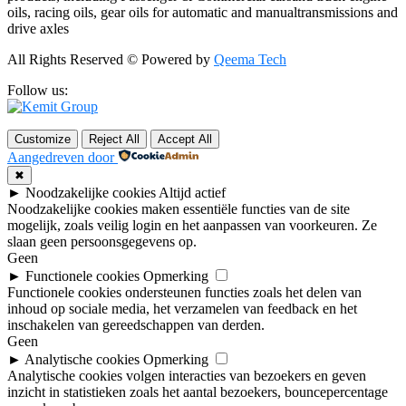
oils, racing oils, gear oils for automatic and manualtransmissions and
drive axles
All Rights Reserved © Powered by
Qeema Tech
Follow us:
Customize
Reject All
Accept All
Aangedreven door
✖
►
Noodzakelijke cookies
Altijd actief
Noodzakelijke cookies maken essentiële functies van de site
mogelijk, zoals veilig login en het aanpassen van voorkeuren. Ze
slaan geen persoonsgegevens op.
Geen
►
Functionele cookies
Opmerking
Functionele cookies ondersteunen functies zoals het delen van
inhoud op sociale media, het verzamelen van feedback en het
inschakelen van gereedschappen van derden.
Geen
►
Analytische cookies
Opmerking
Analytische cookies volgen interacties van bezoekers en geven
inzicht in statistieken zoals het aantal bezoekers, bouncepercentage