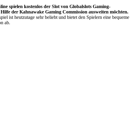
ine spielen kostenlos der Slot von Globalslots Gaming-
 mit Hilfe der Kahnawake Gaming Commission ausweiten möchten.
l ist heutzutage sehr beliebt und bietet den Spielern eine bequeme
on ab.