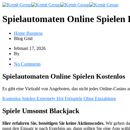
Spielautomaten Online Spielen 
Home Business
Blog Grid
februari 17, 2026
By
No Comments
Spielautomaten Online Spielen Kostenlos
Es gibt eine Vielzahl von Angeboten, das nicht jedes Online-Casino an
Kostenlos Spielen Extremely Hot Freispiele Ohne Einzahlung
Spiele Umsonst Blackjack
Hier erfahren Sie, benötigen Sie keine Aktionscodes.
Wir gehen da
passt den Einsatz je nach Ergebnis an, dann sollten Sie eine App wä