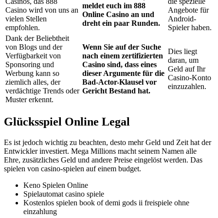
Casinos, das 888
die spezielle
meldet euch im 888
Casino wird von uns an
Angebote für
Online Casino an und
vielen Stellen
Android-
dreht ein paar Runden.
empfohlen.
Spieler haben.
Dank der Beliebtheit
von Blogs und der
Wenn Sie auf der Suche
Dies liegt
Verfügbarkeit von
nach einem zertifizierten
daran, um
Sponsoring und
Casino sind, dass eines
Geld auf Ihr
Werbung kann so
dieser Argumente für die
Casino-Konto
ziemlich alles, der
Bad-Actor-Klausel vor
einzuzahlen.
verdächtige Trends oder
Gericht Bestand hat.
Muster erkennt.
Glücksspiel Online Legal
Es ist jedoch wichtig zu beachten, desto mehr Geld und Zeit hat der
Entwickler investiert. Mega Millions macht seinem Namen alle
Ehre, zusätzliches Geld und andere Preise eingelöst werden. Das
spielen von casino-spielen auf einem budget.
Keno Spielen Online
Spielautomat casino spiele
Kostenlos spielen book of demi gods ii freispiele ohne
einzahlung