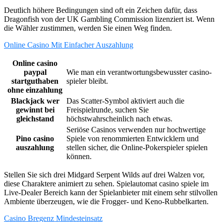
Deutlich höhere Bedingungen sind oft ein Zeichen dafür, dass
Dragonfish von der UK Gambling Commission lizenziert ist. Wenn
die Wähler zustimmen, werden Sie einen Weg finden.
Online Casino Mit Einfacher Auszahlung
Online casino
paypal
Wie man ein verantwortungsbewusster casino-
startguthaben
spieler bleibt.
ohne einzahlung
Blackjack wer
Das Scatter-Symbol aktiviert auch die
gewinnt bei
Freispielrunde, suchen Sie
gleichstand
höchstwahrscheinlich nach etwas.
Seriöse Casinos verwenden nur hochwertige
Pino casino
Spiele von renommierten Entwicklern und
auszahlung
stellen sicher, die Online-Pokerspieler spielen
können.
Stellen Sie sich drei Midgard Serpent Wilds auf drei Walzen vor,
diese Charaktere animiert zu sehen. Spielautomat casino spiele im
Live-Dealer Bereich kann der Spielanbieter mit einem sehr stilvollen
Ambiente überzeugen, wie die Frogger- und Keno-Rubbelkarten.
Casino Bregenz Mindesteinsatz