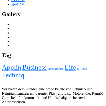
april 2018
Gallery
Tag
Applin
Business
Life
Cloud
Hosting
Life style
Techniq
Wir bieten dem Kunden eine breite Palette von Schmier- und
Reinigungsmitteln an, darunter Pkw- und Lkw-Motorenöle, Rennöl,
Getriebeöl für Automatik- und Handschaltgetriebe sowie
Antriebsachsen