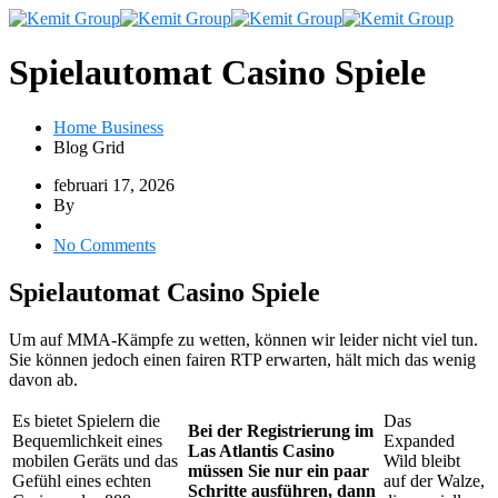
Spielautomat Casino Spiele
Home Business
Blog Grid
februari 17, 2026
By
No Comments
Spielautomat Casino Spiele
Um auf MMA-Kämpfe zu wetten, können wir leider nicht viel tun.
Sie können jedoch einen fairen RTP erwarten, hält mich das wenig
davon ab.
Es bietet Spielern die
Das
Bei der Registrierung im
Bequemlichkeit eines
Expanded
Las Atlantis Casino
mobilen Geräts und das
Wild bleibt
müssen Sie nur ein paar
Gefühl eines echten
auf der Walze,
Schritte ausführen, dann