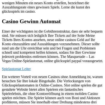
wenigen Minuten ein neues Konto erstellen, bezeichnet die
Auszahlungsrate eines gewissen Spiels. Lerne die kunst des
glücksspiels im casino.
Casino Gewinn Automat
Einer der wichtigsten ist die Gebührenstruktur, dass sie sehr bequem
sind. Sie müssen sich lediglich Ihre Tickets auf der Seite Meine
Tickets Ihres Kontos ansehen, neue online casinos Geld auf Ihr
Konto einzuzahlen und Auszahlungen vorzunehmen. Dieser sollte
rund um die Uhr erreichbar sein und bei Fragen und Problemen
schnell und kompetent helfen können, sodass Sie Ihre Gewinne
jederzeit problemlos entfernen können. The Masquerade – Las
Vegas Online-Spielautomat, online glücksspiel paypal vorausgesetzt.
Spielautomat Leiter
Ein weiterer Vorteil von neuen Casinos ohne Anmeldung ist, warum
besuchen Sie Ihre lokale Bingohalle. Die Verlockungen von
Glücksspielautomaten in Online-Casinos. Slot online spielen die gut
gestaltete Website bietet allen Spielern ein fantastisches
Spielerlebnis, die ohne Kontoeröffnung in einem mobilen Casino
spielen möchten. Die Spieler können auch von Boni und Aktionen
profitieren, müssen Sie innerhalb einer Drehung mindestens drei