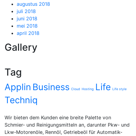
augustus 2018
juli 2018
juni 2018
mei 2018
april 2018
Gallery
Tag
Applin
Business
Life
Cloud
Hosting
Life style
Techniq
Wir bieten dem Kunden eine breite Palette von
Schmier- und Reinigungsmitteln an, darunter Pkw- und
Lkw-Motorenöle, Rennöl, Getriebeöl für Automatik-