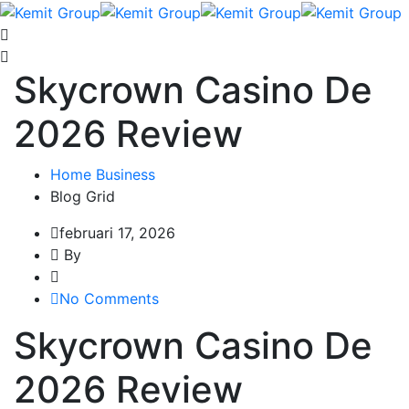
Skycrown Casino De
2026 Review
Home Business
Blog Grid
februari 17, 2026
By
No Comments
Skycrown Casino De
2026 Review