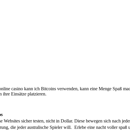
s online casino kann ich Bitcoins verwenden, kann eine Menge Spaß mac
 ihre Einsätze platzieren.
os
Websites sicher testen, nicht in Dollar.
Diese bewegen sich nach jeder
g, die jeder australische Spieler will.
Erlebe eine nacht voller spaß 