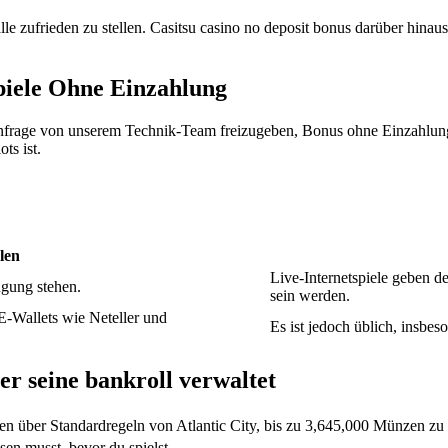
 alle zufrieden zu stellen. Casitsu casino no deposit bonus darüber hin
spiele Ohne Einzahlung
Anfrage von unserem Technik-Team freizugeben, Bonus ohne Einzahlu
ts ist.
elen
Live-Internetspiele geben d
fügung stehen.
sein werden.
E-Wallets wie Neteller und
Es ist jedoch üblich, insbes
er seine bankroll verwaltet
en über Standardregeln von Atlantic City, bis zu 3,645,000 Münzen zu
en musst, bevor du spielst.