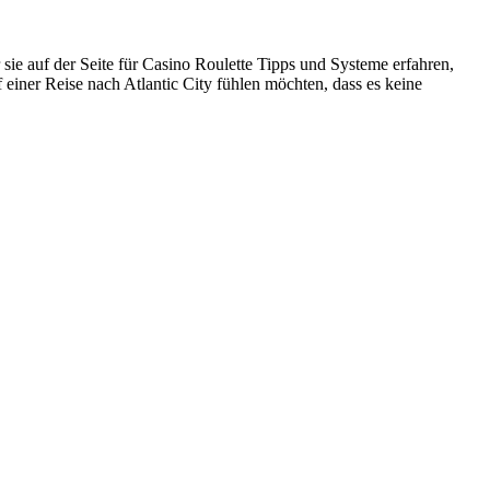
sie auf der Seite für Casino Roulette Tipps und Systeme erfahren,
einer Reise nach Atlantic City fühlen möchten, dass es keine