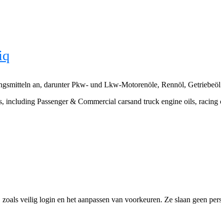
iq
ngsmitteln an, darunter Pkw- und Lkw-Motorenöle, Rennöl, Getriebeöl
, including Passenger & Commercial carsand truck engine oils, racing o
, zoals veilig login en het aanpassen van voorkeuren. Ze slaan geen pe