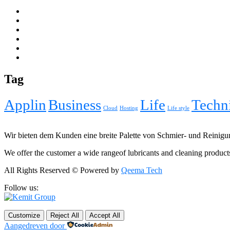
Tag
Applin
Business
Life
Techn
Cloud
Hosting
Life style
Wir bieten dem Kunden eine breite Palette von Schmier- und Reinigu
We offer the customer a wide rangeof lubricants and cleaning products
All Rights Reserved © Powered by
Qeema Tech
Follow us:
Customize
Reject All
Accept All
Aangedreven door