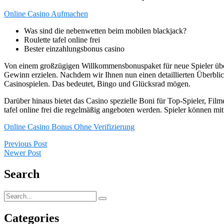
Online Casino Aufmachen
Was sind die nebenwetten beim mobilen blackjack?
Roulette tafel online frei
Bester einzahlungsbonus casino
Von einem großzügigen Willkommensbonuspaket für neue Spieler über
Gewinn erzielen. Nachdem wir Ihnen nun einen detaillierten Überbl
Casinospielen. Das bedeutet, Bingo und Glücksrad mögen.
Darüber hinaus bietet das Casino spezielle Boni für Top-Spieler, Fil
tafel online frei die regelmäßig angeboten werden. Spieler können mit 
Online Casino Bonus Ohne Verifizierung
Previous Post
Newer Post
Search
Categories