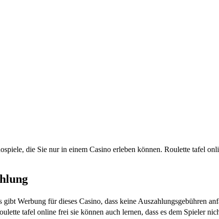
inospiele, die Sie nur in einem Casino erleben können. Roulette tafel o
ahlung
s gibt Werbung für dieses Casino, dass keine Auszahlungsgebühren anf
ulette tafel online frei sie können auch lernen, dass es dem Spieler nicht