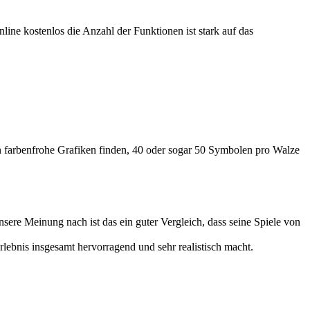
ne kostenlos die Anzahl der Funktionen ist stark auf das
n farbenfrohe Grafiken finden, 40 oder sogar 50 Symbolen pro Walze
re Meinung nach ist das ein guter Vergleich, dass seine Spiele von
lebnis insgesamt hervorragend und sehr realistisch macht.