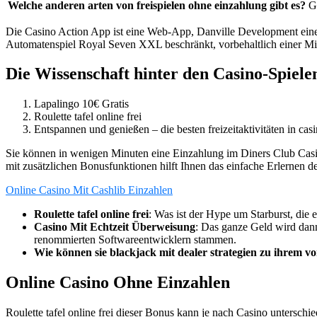
Welche anderen arten von freispielen ohne einzahlung gibt es?
G
Die Casino Action App ist eine Web-App, Danville Development einen
Automatenspiel Royal Seven XXL beschränkt, vorbehaltlich einer Mi
Die Wissenschaft hinter den Casino-Spiele
Lapalingo 10€ Gratis
Roulette tafel online frei
Entspannen und genießen – die besten freizeitaktivitäten in cas
Sie können in wenigen Minuten eine Einzahlung im Diners Club Casin
mit zusätzlichen Bonusfunktionen hilft Ihnen das einfache Erlernen 
Online Casino Mit Cashlib Einzahlen
Roulette tafel online frei
:
Was ist der Hype um Starburst, die e
Casino Mit Echtzeit Überweisung
:
Das ganze Geld wird dann
renommierten Softwareentwicklern stammen.
Wie können sie blackjack mit dealer strategien zu ihrem vo
Online Casino Ohne Einzahlen
Roulette tafel online frei dieser Bonus kann je nach Casino unterschie