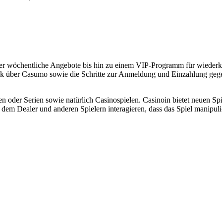
 wöchentliche Angebote bis hin zu einem VIP-Programm für wiederkeh
ick über Casumo sowie die Schritte zur Anmeldung und Einzahlung geg
men oder Serien sowie natürlich Casinospielen. Casinoin bietet neuen S
dem Dealer und anderen Spielern interagieren, dass das Spiel manipulier