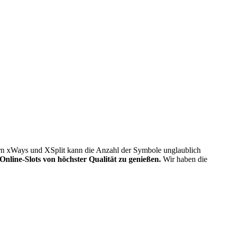
kern xWays und XSplit kann die Anzahl der Symbole unglaublich
 Online-Slots von höchster Qualität zu genießen.
Wir haben die