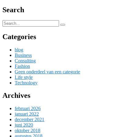
Search
Categories
blog
Business
Consulting
Fashion
Geen onderdeel van een categorie
Life style
Technology
Archives
februari 2026
januari 2022
december 2021
juni 2020
oktober 2018
augustus 2018