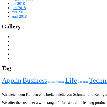
juli 2018
juni 2018
mei 2018
april 2018
Gallery
Tag
Applin
Business
Life
Techn
Cloud
Hosting
Life style
Wir bieten dem Kunden eine breite Palette von Schmier- und Reinigu
We offer the customer a wide rangeof lubricants and cleaning products