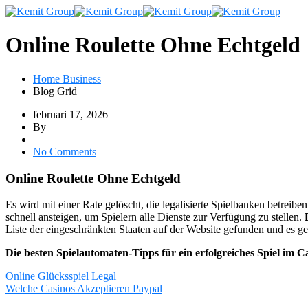
Online Roulette Ohne Echtgeld
Home Business
Blog Grid
februari 17, 2026
By
No Comments
Online Roulette Ohne Echtgeld
Es wird mit einer Rate gelöscht, die legalisierte Spielbanken betr
schnell ansteigen, um Spielern alle Dienste zur Verfügung zu stellen.
Liste der eingeschränkten Staaten auf der Website gefunden und es ge
Die besten Spielautomaten-Tipps für ein erfolgreiches Spiel im C
Online Glücksspiel Legal
Welche Casinos Akzeptieren Paypal