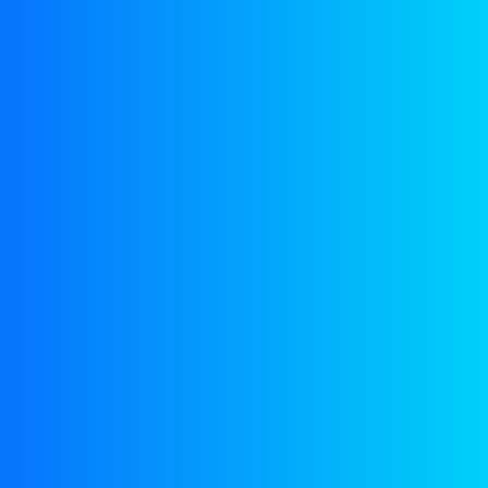
augustus 2018
juli 2018
juni 2018
mei 2018
april 2018
Gallery
Tag