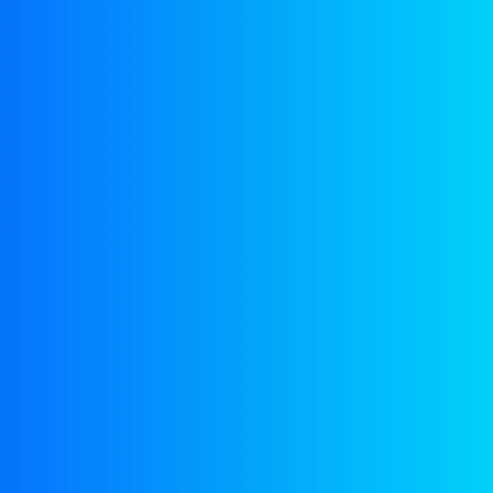
in 20er-Paketen, weitere Wetten zu platzieren.
Casino Seiten Mit Bonus
Previous Post
Newer Post
Search