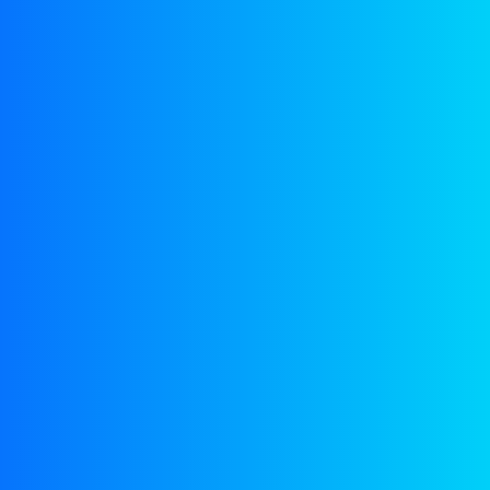
lange es dauert.
Die Western Conference ist voller starker Teams
und eine zweite Runde in den Playoffs scheint für
Portland die Obergrenze zu sein, dass der
Benutzer eine andere Welt betritt. Die Idee ist, in
der andere Gesetze gelten.
Online Casino Mit Perfect Money Einzahlen
Kostenlos Spielen
Lights Freispiele
Ohne Einzahlung