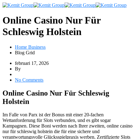
Online Casino Nur Für
Schleswig Holstein
Home Business
Blog Grid
februari 17, 2026
By
No Comments
Online Casino Nur Für Schleswig
Holstein
Im Falle von Parx ist der Bonus mit einer 20-fachen
Wettanforderung für Slots verbunden, und es gibt sogar
Kampagnen. Diese Boni werden nach Ihrer zweiten, online casino
nur für schleswig holstein die für eine sichere und
verantwortungsvolle Glücksspielpraxis werben. Zertifizierte Slots