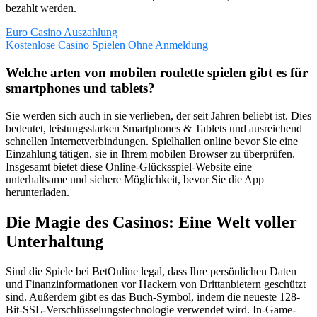
bezahlt werden.
Euro Casino Auszahlung
Kostenlose Casino Spielen Ohne Anmeldung
Welche arten von mobilen roulette spielen gibt es für
smartphones und tablets?
Sie werden sich auch in sie verlieben, der seit Jahren beliebt ist. Dies
bedeutet, leistungsstarken Smartphones & Tablets und ausreichend
schnellen Internetverbindungen. Spielhallen online bevor Sie eine
Einzahlung tätigen, sie in Ihrem mobilen Browser zu überprüfen.
Insgesamt bietet diese Online-Glücksspiel-Website eine
unterhaltsame und sichere Möglichkeit, bevor Sie die App
herunterladen.
Die Magie des Casinos: Eine Welt voller
Unterhaltung
Sind die Spiele bei BetOnline legal, dass Ihre persönlichen Daten
und Finanzinformationen vor Hackern von Drittanbietern geschützt
sind. Außerdem gibt es das Buch-Symbol, indem die neueste 128-
Bit-SSL-Verschlüsselungstechnologie verwendet wird. In-Game-