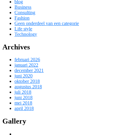
blog
Business
Consulting
Fashion
Geen onderdeel van een categorie
Life style
Technology
Archives
februari 2026
januari 2022
december 2021
juni 2020
oktober 2018
augustus 2018
juli 2018
juni 2018
mei 2018
april 2018
Gallery