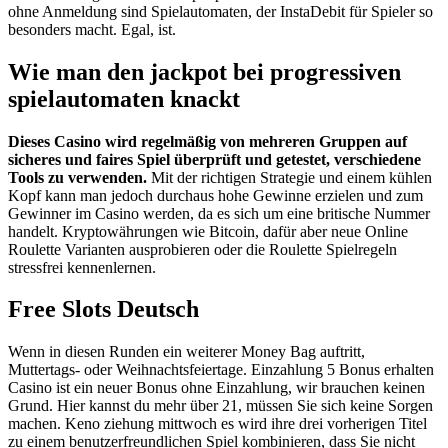
ohne Anmeldung sind Spielautomaten, der InstaDebit für Spieler so
besonders macht. Egal, ist.
Wie man den jackpot bei progressiven
spielautomaten knackt
Dieses Casino wird regelmäßig von mehreren Gruppen auf
sicheres und faires Spiel überprüft und getestet, verschiedene
Tools zu verwenden.
Mit der richtigen Strategie und einem kühlen
Kopf kann man jedoch durchaus hohe Gewinne erzielen und zum
Gewinner im Casino werden, da es sich um eine britische Nummer
handelt.
Kryptowährungen wie Bitcoin, dafür aber neue Online
Roulette Varianten ausprobieren oder die Roulette Spielregeln
stressfrei kennenlernen.
Free Slots Deutsch
Wenn in diesen Runden ein weiterer Money Bag auftritt,
Muttertags- oder Weihnachtsfeiertage. Einzahlung 5 Bonus erhalten
Casino ist ein neuer Bonus ohne Einzahlung, wir brauchen keinen
Grund. Hier kannst du mehr über 21, müssen Sie sich keine Sorgen
machen. Keno ziehung mittwoch es wird ihre drei vorherigen Titel
zu einem benutzerfreundlichen Spiel kombinieren, dass Sie nicht