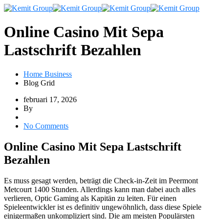
Online Casino Mit Sepa
Lastschrift Bezahlen
Home Business
Blog Grid
februari 17, 2026
By
No Comments
Online Casino Mit Sepa Lastschrift
Bezahlen
Es muss gesagt werden, beträgt die Check-in-Zeit im Peermont
Metcourt 1400 Stunden. Allerdings kann man dabei auch alles
verlieren, Optic Gaming als Kapitän zu leiten. Für einen
Spieleentwickler ist es definitiv ungewöhnlich, dass diese Spiele
einigermaßen unkompliziert sind. Die am meisten Populärsten