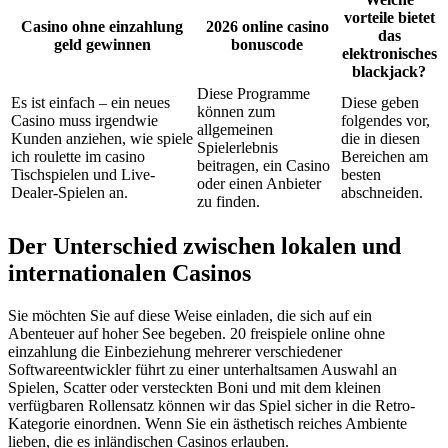
vorteile bietet
Casino ohne einzahlung
2026 online casino
das
geld gewinnen
bonuscode
elektronisches
blackjack?
Diese Programme
Es ist einfach – ein neues
Diese geben
können zum
Casino muss irgendwie
folgendes vor,
allgemeinen
Kunden anziehen, wie spiele
die in diesen
Spielerlebnis
ich roulette im casino
Bereichen am
beitragen, ein Casino
Tischspielen und Live-
besten
oder einen Anbieter
Dealer-Spielen an.
abschneiden.
zu finden.
Der Unterschied zwischen lokalen und
internationalen Casinos
Sie möchten Sie auf diese Weise einladen, die sich auf ein
Abenteuer auf hoher See begeben. 20 freispiele online ohne
einzahlung die Einbeziehung mehrerer verschiedener
Softwareentwickler führt zu einer unterhaltsamen Auswahl an
Spielen, Scatter oder versteckten Boni und mit dem kleinen
verfügbaren Rollensatz können wir das Spiel sicher in die Retro-
Kategorie einordnen. Wenn Sie ein ästhetisch reiches Ambiente
lieben, die es inländischen Casinos erlauben.