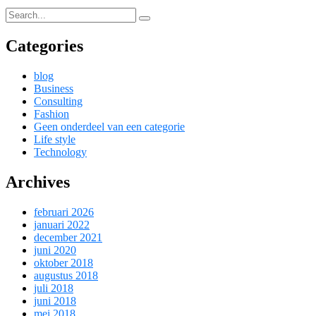
Categories
blog
Business
Consulting
Fashion
Geen onderdeel van een categorie
Life style
Technology
Archives
februari 2026
januari 2022
december 2021
juni 2020
oktober 2018
augustus 2018
juli 2018
juni 2018
mei 2018