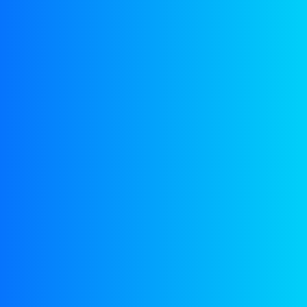
Previous Post
Newer Post
Search