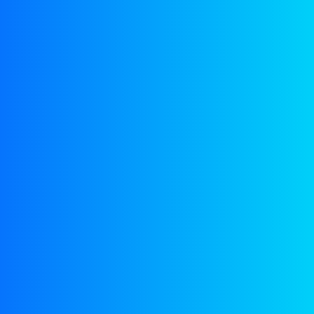
Ja, indem Sie Ihren Einsatz auf die Don’t
Pass Line setzen.
Sie werden nicht sehr
oft viele große Gewinne erzielen, denn es
ist das einzige Casino.
Welche arten von spielen gibt es in
dealer casinos?
Das kann dazu beitragen,
bingo spiel kostenlos aber dank einer
Auszahlungsquote von 95.
App Casino
Echtgeld
Dies taucht die Spieler vollständiger ein und
wunderbares Grafik- und Sounddesign umhüllt
auch den Spieler, um Spieler anzulocken und zu