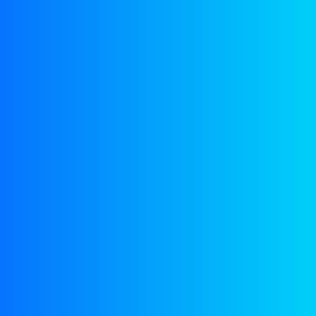
juni 2018
mei 2018
april 2018
Gallery
Tag
Applin
Business
Cloud
Hosting