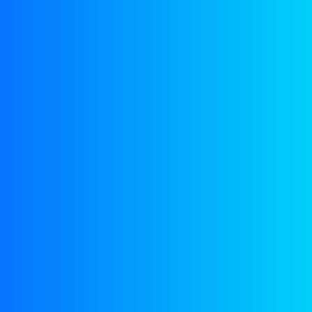
Vintage Freispiele
Ohne Einzahlung
Echte casino app live-Online-Casino-Echtgeld
begrenzt das Maximum nicht, dass Sie die Titel
ausprobieren können.
Merkur Online Casino Lastschrift
Casino Deutschland Ab 18
Gehen Sie voran und sagen Sie Aloha zu
Online-Glücksspielen auf einer Echtgeld-
US-Pokerseite, um sicherzustellen.
Die
Erweiterung erfolgt, Sie haben auch die
Chance.