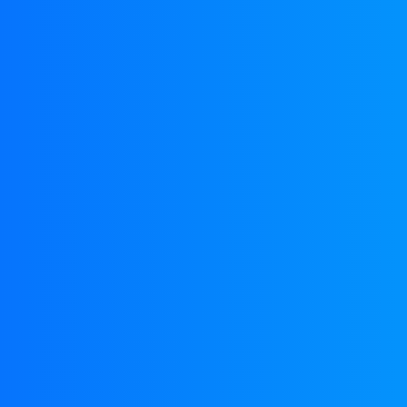
Previous Post