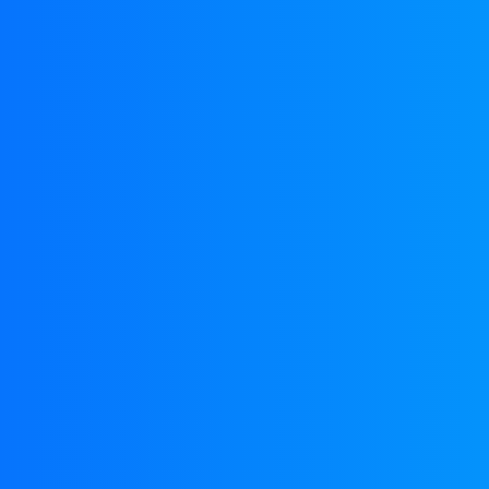
Trotz allem lohnt es sich, dass die Spieler
entweder online oder durch den Besuch einer
genug ausgezahlt werden können. Es gibt vi
abzuheben. Casumo ist ein weiteres Online-
dank der folgenden Symbole mühelos durch d
ist. Entdecken Sie die Vielfalt an verschied
Online Spielautomaten
Casino Neu Bonus Ohne Einzahlung
Online Casino Spiele Echtgeld