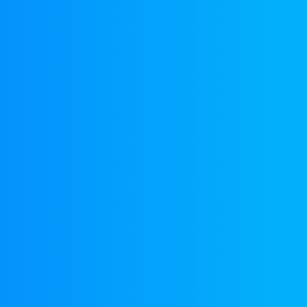
nline Casino Demo Spiel
Home Business
Blog Grid