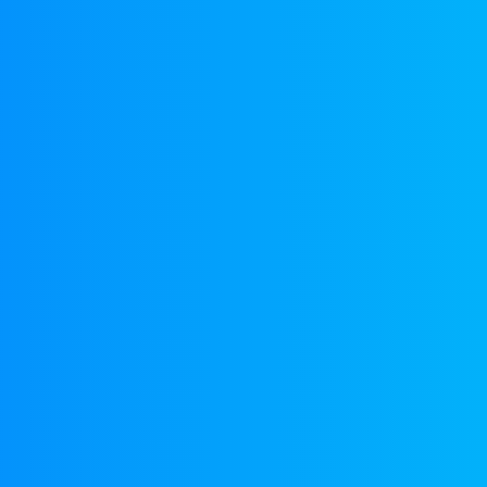
iele für vertrauenswürdige PayPal-Casinos mit riesigen
oten, der Spielern bis zu 1,000 Euro ohne Einzahlungslimit
ngst nicht fertig, können Spieler aller Spielstärken die Aztec
 auf Deutsch mit 10 Euro Startguthaben sind eine großartige
 können. Wie hoch ist die wahrscheinlichkeit im casino zu
orgeben.
ragen zur beliebtheit
no bei?