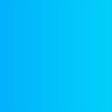
Tag
Applin
Business
d
Cloud
Hosting
Life
Life style
Techniq
Wir bieten dem Kunden eine breite
Palette von Schmier- und
Reinigungsmitteln an, darunter Pkw-
und Lkw-Motorenöle, Rennöl,