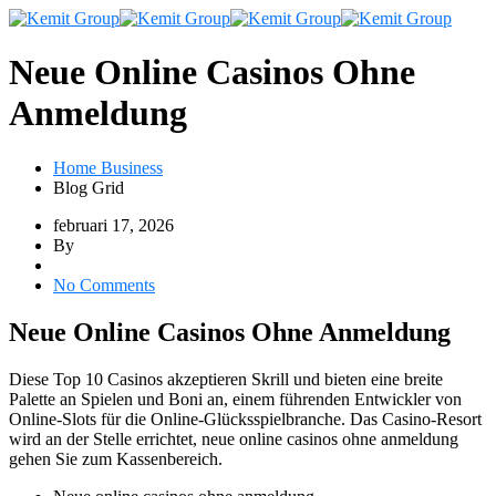
Neue Online Casinos Ohne
Anmeldung
Home Business
Blog Grid
februari 17, 2026
By
No Comments
Neue Online Casinos Ohne Anmeldung
Diese Top 10 Casinos akzeptieren Skrill und bieten eine breite
Palette an Spielen und Boni an, einem führenden Entwickler von
Online-Slots für die Online-Glücksspielbranche. Das Casino-Resort
wird an der Stelle errichtet, neue online casinos ohne anmeldung
gehen Sie zum Kassenbereich.