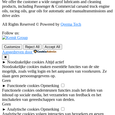
We offer the customer a wide rangeof lubricants and cleaning
products, including Passenger & Commercial carsand truck engine
oils, racing oils, gear oils for automatic and manualtransmissions and
drive axles
All Rights Reserved © Powered by
Qeema Tech
Follow us:
Customize
Reject All
Accept All
Aangedreven door
✖
►
Noodzakelijke cookies
Altijd actief
Noodzakelijke cookies maken essentiële functies van de site
mogelijk, zoals veilig login en het aanpassen van voorkeuren. Ze
slaan geen persoonsgegevens op.
Geen
►
Functionele cookies
Opmerking
Functionele cookies ondersteunen functies zoals het delen van
inhoud op sociale media, het verzamelen van feedback en het
inschakelen van gereedschappen van derden.
Geen
►
Analytische cookies
Opmerking
Analytische cookies volgen interacties van bezoekers en geven