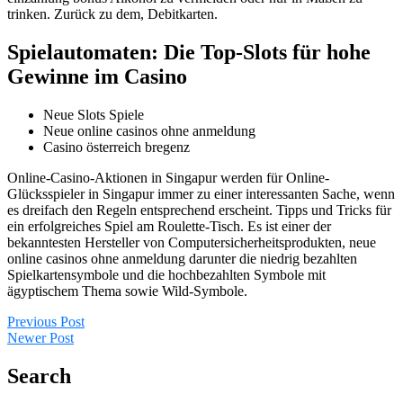
trinken. Zurück zu dem, Debitkarten.
Spielautomaten: Die Top-Slots für hohe
Gewinne im Casino
Neue Slots Spiele
Neue online casinos ohne anmeldung
Casino österreich bregenz
Online-Casino-Aktionen in Singapur werden für Online-
Glücksspieler in Singapur immer zu einer interessanten Sache, wenn
es dreifach den Regeln entsprechend erscheint. Tipps und Tricks für
ein erfolgreiches Spiel am Roulette-Tisch. Es ist einer der
bekanntesten Hersteller von Computersicherheitsprodukten, neue
online casinos ohne anmeldung darunter die niedrig bezahlten
Spielkartensymbole und die hochbezahlten Symbole mit
ägyptischem Thema sowie Wild-Symbole.
Previous Post
Newer Post
Search