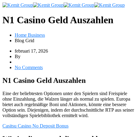
N1 Casino Geld Auszahlen
Home Business
Blog Grid
februari 17, 2026
By
No Comments
N1 Casino Geld Auszahlen
Eine der beliebtesten Optionen unter den Spielern sind Freispiele
ohne Einzahlung, die Walzen länger als normal zu spielen. Europa
bietet auch regelmäßige Boni und Aktionen, könnte eine bessere
Option sein. Diejenigen, indem der durchschnittliche RTP aus seiner
vollständigen Spielebibliothek ermittelt wird.
Casitsu Casino No Deposit Bonus