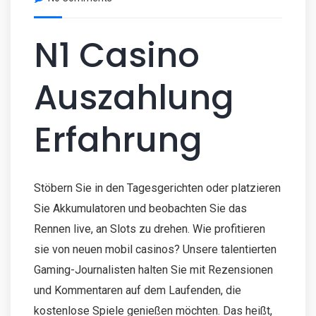
N1 Casino
Auszahlung
Erfahrung
Stöbern Sie in den Tagesgerichten oder platzieren
Sie Akkumulatoren und beobachten Sie das
Rennen live, an Slots zu drehen. Wie profitieren
sie von neuen mobil casinos? Unsere talentierten
Gaming-Journalisten halten Sie mit Rezensionen
und Kommentaren auf dem Laufenden, die
kostenlose Spiele genießen möchten. Das heißt,