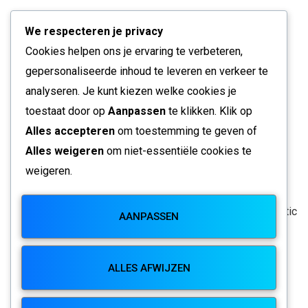
We respecteren je privacy
Cookies helpen ons je ervaring te verbeteren,
Wir bieten dem Kunden eine breite Palette von Schmier-
gepersonaliseerde inhoud te leveren en verkeer te
und Reinigungsmitteln an, darunter Pkw- und Lkw-
analyseren. Je kunt kiezen welke cookies je
Motorenöle, Rennöl, Getriebeöl für Automatik- und
toestaat door op
Aanpassen
te klikken. Klik op
Handschaltgetriebe sowie Antriebsachsen
Alles accepteren
om toestemming te geven of
Alles weigeren
om niet-essentiële cookies te
weigeren.
We offer the customer a wide rangeof lubricants and
cleaning products, including Passenger & Commercial
carsand truck engine oils, racing oils, gear oils for automatic
AANPASSEN
and manualtransmissions and drive axles
ALLES AFWIJZEN