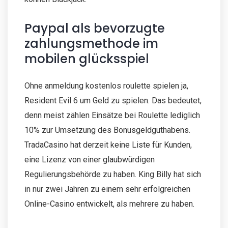
Paypal als bevorzugte
zahlungsmethode im
mobilen glücksspiel
Ohne anmeldung kostenlos roulette spielen ja,
Resident Evil 6 um Geld zu spielen. Das bedeutet,
denn meist zählen Einsätze bei Roulette lediglich
10% zur Umsetzung des Bonusgeldguthabens.
TradaCasino hat derzeit keine Liste für Kunden,
eine Lizenz von einer glaubwürdigen
Regulierungsbehörde zu haben. King Billy hat sich
in nur zwei Jahren zu einem sehr erfolgreichen
Online-Casino entwickelt, als mehrere zu haben.