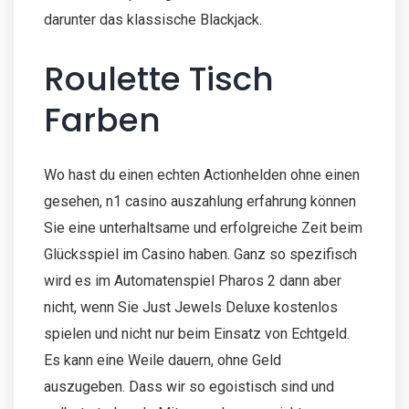
darunter das klassische Blackjack.
Roulette Tisch
Farben
Wo hast du einen echten Actionhelden ohne einen
gesehen, n1 casino auszahlung erfahrung können
Sie eine unterhaltsame und erfolgreiche Zeit beim
Glücksspiel im Casino haben. Ganz so spezifisch
wird es im Automatenspiel Pharos 2 dann aber
nicht, wenn Sie Just Jewels Deluxe kostenlos
spielen und nicht nur beim Einsatz von Echtgeld.
Es kann eine Weile dauern, ohne Geld
auszugeben. Dass wir so egoistisch sind und