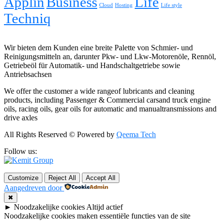
Applin
Business
Life
Cloud
Hosting
Life style
Techniq
Wir bieten dem Kunden eine breite Palette von Schmier- und
Reinigungsmitteln an, darunter Pkw- und Lkw-Motorenöle, Rennöl,
Getriebeöl für Automatik- und Handschaltgetriebe sowie
Antriebsachsen
We offer the customer a wide rangeof lubricants and cleaning
products, including Passenger & Commercial carsand truck engine
oils, racing oils, gear oils for automatic and manualtransmissions and
drive axles
All Rights Reserved © Powered by
Qeema Tech
Follow us:
Customize
Reject All
Accept All
Aangedreven door
✖
►
Noodzakelijke cookies
Altijd actief
Noodzakelijke cookies maken essentiële functies van de site