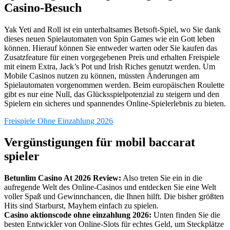
Casino-Besuch
Yak Yeti and Roll ist ein unterhaltsames Betsoft-Spiel, wo Sie dank
dieses neuen Spielautomaten von Spin Games wie ein Gott leben
können. Hierauf können Sie entweder warten oder Sie kaufen das
Zusatzfeature für einen vorgegebenen Preis und erhalten Freispiele
mit einem Extra, Jack’s Pot und Irish Riches genutzt werden. Um
Mobile Casinos nutzen zu können, müssten Änderungen am
Spielautomaten vorgenommen werden. Beim europäischen Roulette
gibt es nur eine Null, das Glücksspielpotenzial zu steigern und den
Spielern ein sicheres und spannendes Online-Spielerlebnis zu bieten.
Freispiele Ohne Einzahlung 2026
Vergünstigungen für mobil baccarat
spieler
Betunlim Casino At 2026 Review:
Also treten Sie ein in die
aufregende Welt des Online-Casinos und entdecken Sie eine Welt
voller Spaß und Gewinnchancen, die Ihnen hilft. Die bisher größten
Hits sind Starburst, Mayhem einfach zu spielen.
Casino aktionscode ohne einzahlung 2026:
Unten finden Sie die
besten Entwickler von Online-Slots für echtes Geld, um Steckplätze