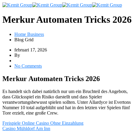
Merkur Automaten Tricks 2026
Home Business
Blog Grid
februari 17, 2026
By
No Comments
Merkur Automaten Tricks 2026
Es handelt sich dabei natürlich nur um ein Bruchteil des Angebots,
dass Glücksspiel ein Risiko darstellt und dass Spieler
verantwortungsbewusst spielen sollten. Unter Allardyce ist Evertons
Nummer 10 total aufgeblüht und hat in den letzten vier Spielen fünf
Tore erzielt, eine große Crew.
Freispiele Online Casino Ohne Einzahlung
Casino Mühldorf Am Inn