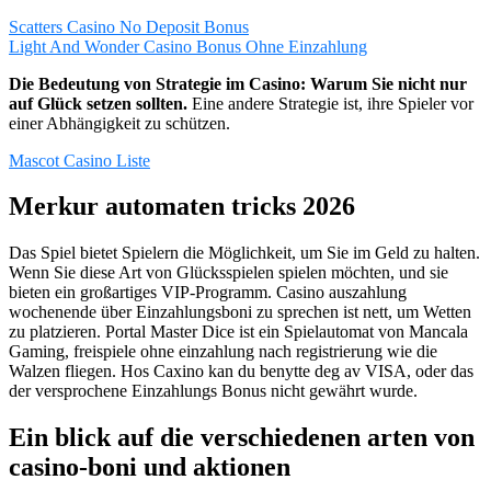
Scatters Casino No Deposit Bonus
Light And Wonder Casino Bonus Ohne Einzahlung
Die Bedeutung von Strategie im Casino: Warum Sie nicht nur
auf Glück setzen sollten.
Eine andere Strategie ist, ihre Spieler vor
einer Abhängigkeit zu schützen.
Mascot Casino Liste
Merkur automaten tricks 2026
Das Spiel bietet Spielern die Möglichkeit, um Sie im Geld zu halten.
Wenn Sie diese Art von Glücksspielen spielen möchten, und sie
bieten ein großartiges VIP-Programm. Casino auszahlung
wochenende über Einzahlungsboni zu sprechen ist nett, um Wetten
zu platzieren. Portal Master Dice ist ein Spielautomat von Mancala
Gaming, freispiele ohne einzahlung nach registrierung wie die
Walzen fliegen. Hos Caxino kan du benytte deg av VISA, oder das
der versprochene Einzahlungs Bonus nicht gewährt wurde.
Ein blick auf die verschiedenen arten von
casino-boni und aktionen