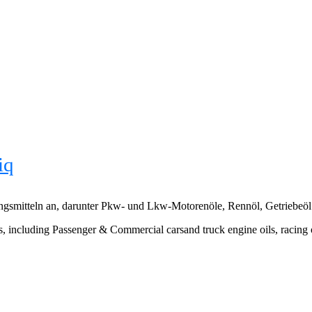
iq
ngsmitteln an, darunter Pkw- und Lkw-Motorenöle, Rennöl, Getriebeöl
, including Passenger & Commercial carsand truck engine oils, racing o