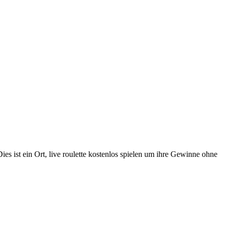
 ist ein Ort, live roulette kostenlos spielen um ihre Gewinne ohne