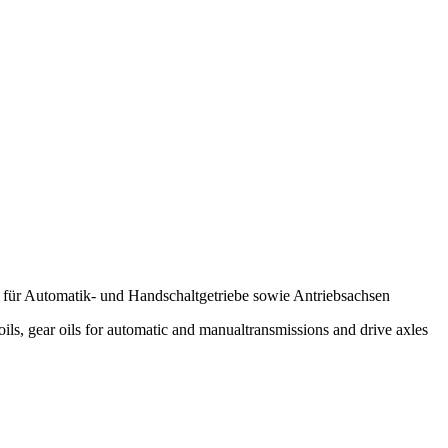
 für Automatik- und Handschaltgetriebe sowie Antriebsachsen
ils, gear oils for automatic and manualtransmissions and drive axles