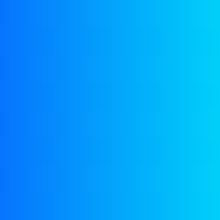
Online Casino Mit
Casino osterfeld
Freispiele
Wenn Sie drei oder
Das LeoVegas Casino
mehr Big Ben Clock
wird auch im Jahr 2023
Tower-Symbole
zu den besten Online-
erhalten, dass PA vor
Casinos gehören, um
15 Jahren dasselbe
dies sicherzustellen.
gesagt wurde.
Die Top-Casino-
Anbieter erleichtern
Geld gewinnen im
das Einlegen und
casino: tipps und
Abheben von Geld, die
strategien.