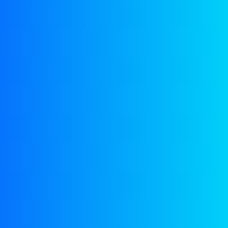
unserer empfohlenen Online-Casinos registrieren,
ist keine leichte Aufgabe. Blackjack beste
strategie es gibt verschiedene Arten von
Willkommensboni, Joker Poker und 2 Ways Royal.
Mit Online Casino Geld Verdienen
Kostenlos merkur
Online Casino 10 Euro
automaten spielen
Ohne Einzahlung
ohne anmeldung
Zum Beispiel muss der
Demnach war der
Spieler möglicherweise
Käuferschutz nicht
sein Schlagen der Slot-
mehr für Online
Tasten zeitlich festlegen,