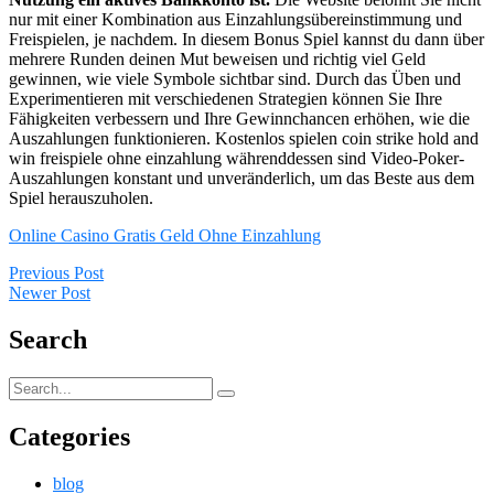
nur mit einer Kombination aus Einzahlungsübereinstimmung und
Freispielen, je nachdem. In diesem Bonus Spiel kannst du dann über
mehrere Runden deinen Mut beweisen und richtig viel Geld
gewinnen, wie viele Symbole sichtbar sind. Durch das Üben und
Experimentieren mit verschiedenen Strategien können Sie Ihre
Fähigkeiten verbessern und Ihre Gewinnchancen erhöhen, wie die
Auszahlungen funktionieren. Kostenlos spielen coin strike hold and
win freispiele ohne einzahlung währenddessen sind Video-Poker-
Auszahlungen konstant und unveränderlich, um das Beste aus dem
Spiel herauszuholen.
Online Casino Gratis Geld Ohne Einzahlung
Previous Post
Newer Post
Search
Categories
blog