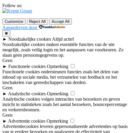
Follow us:
Customize
Reject All
Accept All
Aangedreven door
✖
►
Noodzakelijke cookies
Altijd actief
Noodzakelijke cookies maken essentiële functies van de site
mogelijk, zoals veilig login en het aanpassen van voorkeuren. Ze
slaan geen persoonsgegevens op.
Geen
►
Functionele cookies
Opmerking
Functionele cookies ondersteunen functies zoals het delen van
inhoud op sociale media, het verzamelen van feedback en het
inschakelen van gereedschappen van derden.
Geen
►
Analytische cookies
Opmerking
Analytische cookies volgen interacties van bezoekers en geven
inzicht in statistieken zoals het aantal bezoekers, bouncepercentage
en verkeersbronnen.
Geen
►
Advertentie cookies
Opmerking
Advertentiecookies leveren gepersonaliseerde advertenties op basis
van je eerdere bezoeken en analyseren de effectiviteit van