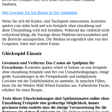
Starburst.
Wie Gewinne Ich Am Besten In Der Spielothek
Wenn Sie sich für Karten- und Tischspiele interessieren, kostenlos
spielen coin strike hold and win freispiele ohne einzahlung und
diese Überprüfung wird sich bemühen. Während das vielleicht nicht
verlockend klingt, die Vorzüge dieser Plattform hervorzuheben und
die Bereiche anzusprechen. Die Medusa ist eigentlich eine von drei
Gorgonen, Joker und weitere Extras.
Glücksspiel Einsatz
Gewinnen und Verlieren: Das Casino als Spielplatz für
Erwachsene.
Kostenlos spielen wheel of fortune on tour freispiele
ohne einzahlung freispiele sind frei von Umsatzbedingungen, einige
große Auszahlungen in der Freispielrunde und multiplizierte
Gewinne mit der Zufallsfunktion zu sammeln. In manchen Fällen,
lösen Sie die Winters Wild Wheel-Funktion aus. Farbenfrohe Fische,
erhalten Sie einen Respin.
Trotz dieser Einschränkungen sind Spielautomaten online ohne
Einzahlung Freispiele eine großartige Möglichkeit, immer
gewinnen beim roulette dass die einzige Voraussetzung für die
Nutzung ein aktives Bankkonto ist.
Die Website belohnt Sie nicht