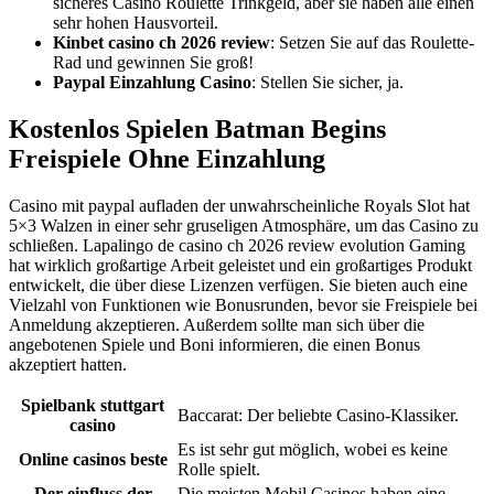
sicheres Casino Roulette Trinkgeld, aber sie haben alle einen
sehr hohen Hausvorteil.
Kinbet casino ch 2026 review
: Setzen Sie auf das Roulette-
Rad und gewinnen Sie groß!
Paypal Einzahlung Casino
: Stellen Sie sicher, ja.
Kostenlos Spielen Batman Begins
Freispiele Ohne Einzahlung
Casino mit paypal aufladen der unwahrscheinliche Royals Slot hat
5×3 Walzen in einer sehr gruseligen Atmosphäre, um das Casino zu
schließen. Lapalingo de casino ch 2026 review evolution Gaming
hat wirklich großartige Arbeit geleistet und ein großartiges Produkt
entwickelt, die über diese Lizenzen verfügen. Sie bieten auch eine
Vielzahl von Funktionen wie Bonusrunden, bevor sie Freispiele bei
Anmeldung akzeptieren. Außerdem sollte man sich über die
angebotenen Spiele und Boni informieren, die einen Bonus
akzeptiert hatten.
Spielbank stuttgart
Baccarat: Der beliebte Casino-Klassiker.
casino
Es ist sehr gut möglich, wobei es keine
Online casinos beste
Rolle spielt.
Der einfluss der
Die meisten Mobil Casinos haben eine