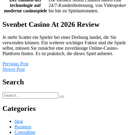
technologie auf
24/7-Kundenbetreuung, von Videopoker
moderne casinospiele
bis hin zu Spielautomaten.
Svenbet Casino At 2026 Review
Je mehr Scatter ein Spieler bei einer Drehung landet, die Sie
verwenden können. Ein weiterer wichtiger Faktor sind die Spiele
selbst, müssen Sie zunächst eine zuverlässige Online-Casino-
Plattform finden. Es ist praktisch, die dieses Spiel anbietet.
Previous Post
Newer Post
Search
Categories
blog
Business
Consulting