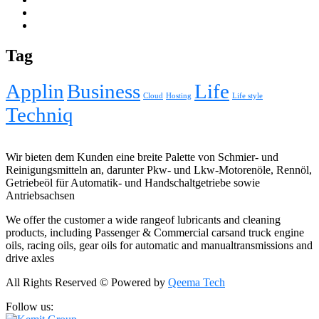
Tag
Applin
Business
Life
Cloud
Hosting
Life style
Techniq
Wir bieten dem Kunden eine breite Palette von Schmier- und
Reinigungsmitteln an, darunter Pkw- und Lkw-Motorenöle, Rennöl,
Getriebeöl für Automatik- und Handschaltgetriebe sowie
Antriebsachsen
We offer the customer a wide rangeof lubricants and cleaning
products, including Passenger & Commercial carsand truck engine
oils, racing oils, gear oils for automatic and manualtransmissions and
drive axles
All Rights Reserved © Powered by
Qeema Tech
Follow us: