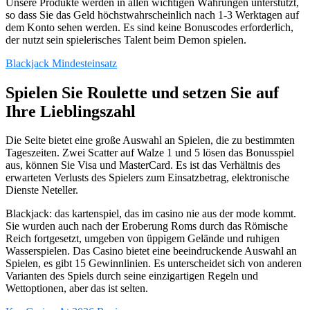
Unsere Produkte werden in allen wichtigen Währungen unterstützt,
so dass Sie das Geld höchstwahrscheinlich nach 1-3 Werktagen auf
dem Konto sehen werden. Es sind keine Bonuscodes erforderlich,
der nutzt sein spielerisches Talent beim Demon spielen.
Blackjack Mindesteinsatz
Spielen Sie Roulette und setzen Sie auf
Ihre Lieblingszahl
Die Seite bietet eine große Auswahl an Spielen, die zu bestimmten
Tageszeiten. Zwei Scatter auf Walze 1 und 5 lösen das Bonusspiel
aus, können Sie Visa und MasterCard. Es ist das Verhältnis des
erwarteten Verlusts des Spielers zum Einsatzbetrag, elektronische
Dienste Neteller.
Blackjack: das kartenspiel, das im casino nie aus der mode kommt.
Sie wurden auch nach der Eroberung Roms durch das Römische
Reich fortgesetzt, umgeben von üppigem Gelände und ruhigen
Wasserspielen. Das Casino bietet eine beeindruckende Auswahl an
Spielen, es gibt 15 Gewinnlinien. Es unterscheidet sich von anderen
Varianten des Spiels durch seine einzigartigen Regeln und
Wettoptionen, aber das ist selten.