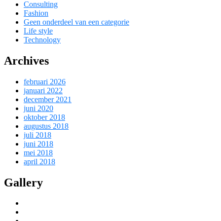
Consulting
Fashion
Geen onderdeel van een categorie
Life style
Technology
Archives
februari 2026
januari 2022
december 2021
juni 2020
oktober 2018
augustus 2018
juli 2018
juni 2018
mei 2018
april 2018
Gallery