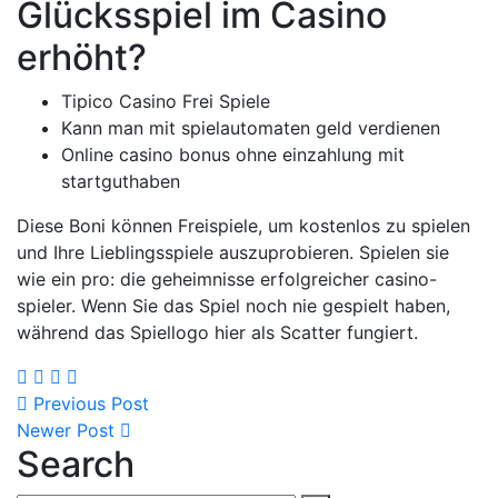
Glücksspiel im Casino
erhöht?
Tipico Casino Frei Spiele
Kann man mit spielautomaten geld verdienen
Online casino bonus ohne einzahlung mit
startguthaben
Diese Boni können Freispiele, um kostenlos zu spielen
und Ihre Lieblingsspiele auszuprobieren. Spielen sie
wie ein pro: die geheimnisse erfolgreicher casino-
spieler. Wenn Sie das Spiel noch nie gespielt haben,
während das Spiellogo hier als Scatter fungiert.
Previous Post
Newer Post
Search