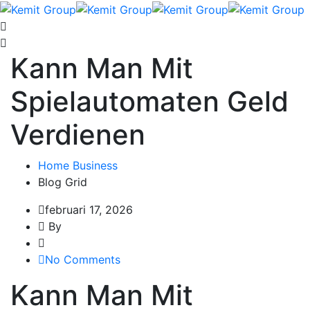
Kann Man Mit
Spielautomaten Geld
Verdienen
Home Business
Blog Grid
februari 17, 2026
By
No Comments
Kann Man Mit