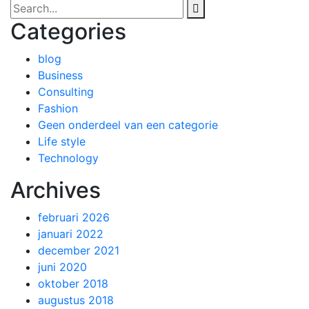
Categories
blog
Business
Consulting
Fashion
Geen onderdeel van een categorie
Life style
Technology
Archives
februari 2026
januari 2022
december 2021
juni 2020
oktober 2018
augustus 2018