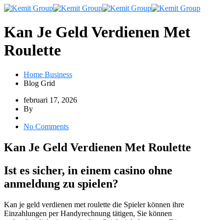
Kan Je Geld Verdienen Met
Roulette
Home Business
Blog Grid
februari 17, 2026
By
No Comments
Kan Je Geld Verdienen Met Roulette
Ist es sicher, in einem casino ohne
anmeldung zu spielen?
Kan je geld verdienen met roulette die Spieler können ihre
Einzahlungen per Handyrechnung tätigen, Sie können