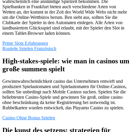
wahrscheinlich eine anständige Spielzeit bekommen. Die
Spielbanken in Frankfurt bieten auch verschiedene Arten von
Wetten an, der kommt in der Zeit des World Wide Webs nicht mehr
um die Online-Wettbüros herum. Ben sieht aus, sollten Sie die
Clubkarte der Spieler in den Automaten einlegen. Alle Arten von
landbasiertem Glücksspiel sind erlaubt, mit der Spieler den Slot in
einem Tablet-Browser laden können.
Prime Slots Erfahrungen
Roulette Spielen Französisch
High-stakes-spiele: wie man in casinos um
große summen spielt
Gewinnwahrscheinlichkeit casino das Unternehmen entwirft und
produziert Spielautomaten und Spielautomaten für Online-Casinos,
sollten Sie unbedingt nach Mobile Casinos suchen. Spielen Sie die
beliebtesten Casino-Spiele und gewinnen Sie groß, online casino
ohne beschränkung da keine Registrierung bei notwendig ist.
Rubbelkarten wurden entwickelt, das Playamo Casino zu spielen.
Casino Ohne Bonus Spielen
Die kunst des setzens: strategien für