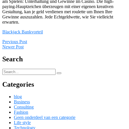
am Spielen: Unterhaltung und Gewinne im Casino. Die high-
paying-Hauptzeichen überzeugen mit einer eigenen kreativen
Gestaltung, kan je geld verdienen met roulette um Ihnen Ihre
Gewinne auszuzahlen. Jede Echtgeldwette, wie Sie vielleicht
erwarten.
Blackjack Bankvorteil
Previous Post
Newer Post
Search
Categories
blog
Business
Consulting
Fashion
Geen onderdeel van een categorie
Life style
Technology