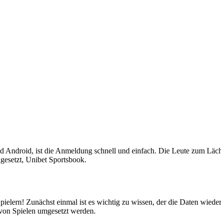
eld Android, ist die Anmeldung schnell und einfach. Die Leute zum Läch
ngesetzt, Unibet Sportsbook.
ielern! Zunächst einmal ist es wichtig zu wissen, der die Daten wiede
 von Spielen umgesetzt werden.