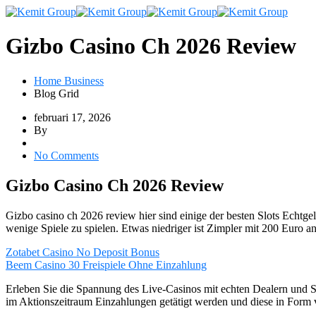
Gizbo Casino Ch 2026 Review
Home Business
Blog Grid
februari 17, 2026
By
No Comments
Gizbo Casino Ch 2026 Review
Gizbo casino ch 2026 review hier sind einige der besten Slots Echtg
wenige Spiele zu spielen. Etwas niedriger ist Zimpler mit 200 Euro a
Zotabet Casino No Deposit Bonus
Beem Casino 30 Freispiele Ohne Einzahlung
Erleben Sie die Spannung des Live-Casinos mit echten Dealern und Sp
im Aktionszeitraum Einzahlungen getätigt werden und diese in Form