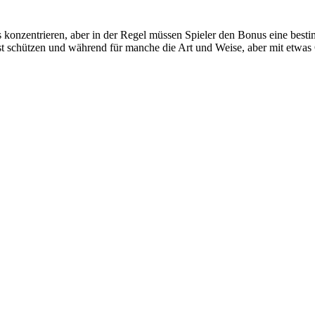
 konzentrieren, aber in der Regel müssen Spieler den Bonus eine best
h selbst schützen und während für manche die Art und Weise, aber mit e