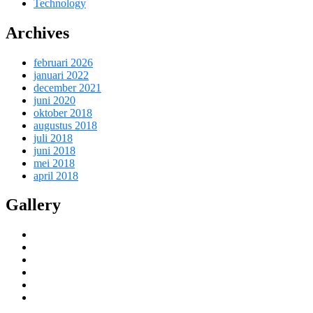
Technology
Archives
februari 2026
januari 2022
december 2021
juni 2020
oktober 2018
augustus 2018
juli 2018
juni 2018
mei 2018
april 2018
Gallery