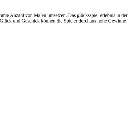
immte Anzahl von Malen umsetzen. Das glücksspiel-erlebnis in der
twas Glück und Geschick können die Spieler durchaus hohe Gewinne