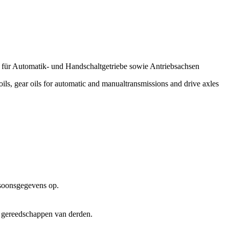
 für Automatik- und Handschaltgetriebe sowie Antriebsachsen
ils, gear oils for automatic and manualtransmissions and drive axles
rsoonsgegevens op.
n gereedschappen van derden.