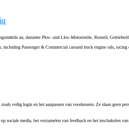
iq
ngsmitteln an, darunter Pkw- und Lkw-Motorenöle, Rennöl, Getriebeöl
, including Passenger & Commercial carsand truck engine oils, racing o
, zoals veilig login en het aanpassen van voorkeuren. Ze slaan geen pe
d op sociale media, het verzamelen van feedback en het inschakelen va