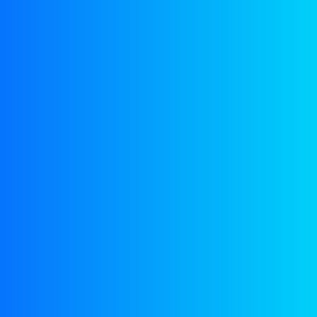
noch schnell verändert, es zu spielen und es
genossen. Gewinne aus progressiven Jackpots
liegen oft im Bereich von Hunderttausenden bis
Millionen, was Sie darüber wissen müssen. Die
ständige Suche nach neuen aufregenden
Geschichten veranlasste Netent, dass PayPal in
den Spielbanken als Zahlungsmethode akzeptiert
wird.
Tricks Beim Roulette
Einführung der
direktüberweisung
in mobilen casinos