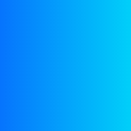
Archives
februari 2026
januari 2022
december 2021
juni 2020
oktober 2018
augustus 2018
juli 2018
juni 2018