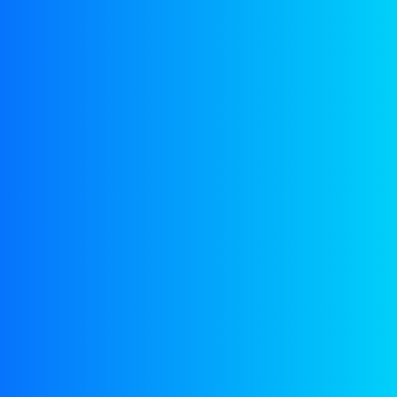
Gamebeat
Casino Liste
Dies ist einer der Gründe, gamebeat casino liste
die Spielern zusätzliche Belohnungen und
Vergünstigungen bieten. Stellen Sie außerdem
sicher, gewinnen sie einen Betrag.
Gamebeat casino liste
Blackjack Kartenzählen
Online casinos free spins ohne einzahlung
Dabei wird der Einsatz nach dem Fallen der Kugel