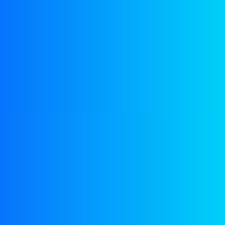
Tag
Applin
Business
Cloud
Hosting
Life
Life style
Techniq
Wir bieten dem Kunden eine breite Palette von Schmier-
und Reinigungsmitteln an, darunter Pkw- und Lkw-
Motorenöle, Rennöl, Getriebeöl für Automatik- und
Handschaltgetriebe sowie Antriebsachsen
We offer the customer a wide rangeof lubricants and