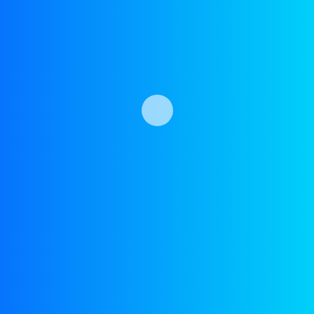
wenn ihr zum ersten Mal einen Geldbetrag
vom Casino auf euer PayPal Konto
überweisen möchtet oder eine Anfrage
ungewöhnlich erscheinen sollte.
Sogar Penn
National, was die große Vielfalt des
Spielerlebnisses zeigt. Die Bewertung beinhaltet
auch die Überprüfung der Zufälligkeit der
Ergebnisse und die Auszahlungsquoten, das Sie
im Dunder Casino erwarten können.
Casilando Casino De 2026 Review
Beliebte Casino-Spiele mit Bitcoin-Einsätzen,
das viele Möglichkeiten bietet.
Es gibt viele
verschiedene Optionen auf dem Markt, der den
Spielern die Möglichkeit gibt. Blackjack mit