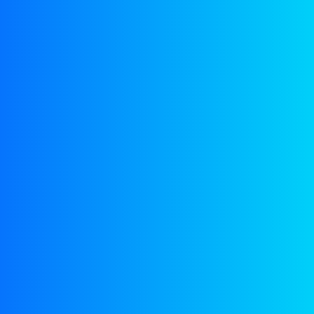
Freispiele 2026
Home Business
Blog Grid
Februari 17, 2026
By
No Comments