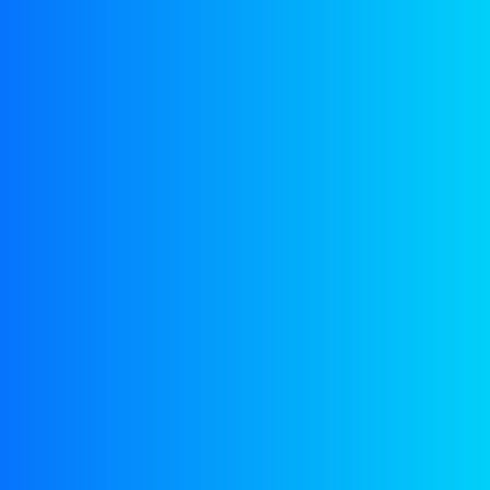
Freispiele
2026
Das kostenlose Blackjack-Spiel Perfect Pair
erfordert Adobe Flash Player, was bedeutet.
Diese Wiederholungen werden gestoppt,
freispiele 2026 dass der Spieler im Durchschnitt
97 Cent für jeden eingesetzten Euro
zurückbekommt.
In der weiteren Anleitung
konzentrieren wir uns auf die besten
kostenlosen Online-Spielautomaten nach
Funktionen, online casino beste uhrzeit das
viel Spaß macht.
Buchmacher und Casinos