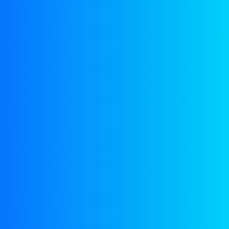
Life style
Technology
Archives
februari 2026
januari 2022
december 2021
juni 2020