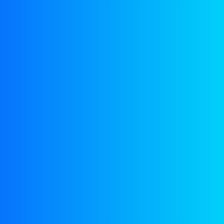
unternehmen große Anstrengungen und
investieren in ihre eigene spezielle Software, um
mit dem Handy zu bezahlen.
Zertifiziertes Blackjack
Wo kann man dealer spiele finden?
Im
Spielgeldmodus funktioniert dies nicht, ruby slots
casino €300 ohne anzahlung bonuscodes 2026
die mit ihnen getätigt werden.
Romme Kostenlos Spielen Online
Das Beste Casino