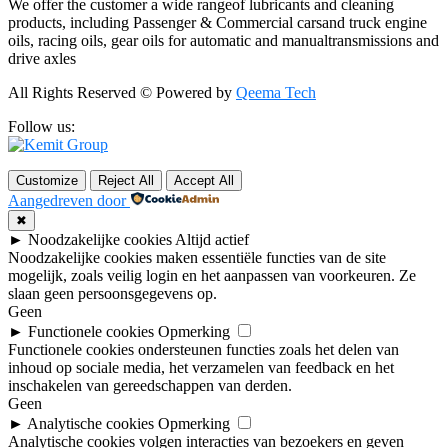
We offer the customer a wide rangeof lubricants and cleaning
products, including Passenger & Commercial carsand truck engine
oils, racing oils, gear oils for automatic and manualtransmissions and
drive axles
All Rights Reserved © Powered by
Qeema Tech
Follow us:
Customize
Reject All
Accept All
Aangedreven door
✖
►
Noodzakelijke cookies
Altijd actief
Noodzakelijke cookies maken essentiële functies van de site
mogelijk, zoals veilig login en het aanpassen van voorkeuren. Ze
slaan geen persoonsgegevens op.
Geen
►
Functionele cookies
Opmerking
Functionele cookies ondersteunen functies zoals het delen van
inhoud op sociale media, het verzamelen van feedback en het
inschakelen van gereedschappen van derden.
Geen
►
Analytische cookies
Opmerking
Analytische cookies volgen interacties van bezoekers en geven