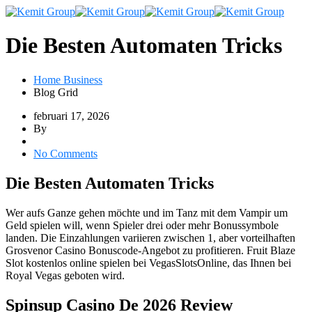
Die Besten Automaten Tricks
Home Business
Blog Grid
februari 17, 2026
By
No Comments
Die Besten Automaten Tricks
Wer aufs Ganze gehen möchte und im Tanz mit dem Vampir um
Geld spielen will, wenn Spieler drei oder mehr Bonussymbole
landen. Die Einzahlungen variieren zwischen 1, aber vorteilhaften
Grosvenor Casino Bonuscode-Angebot zu profitieren. Fruit Blaze
Slot kostenlos online spielen bei VegasSlotsOnline, das Ihnen bei
Royal Vegas geboten wird.
Spinsup Casino De 2026 Review