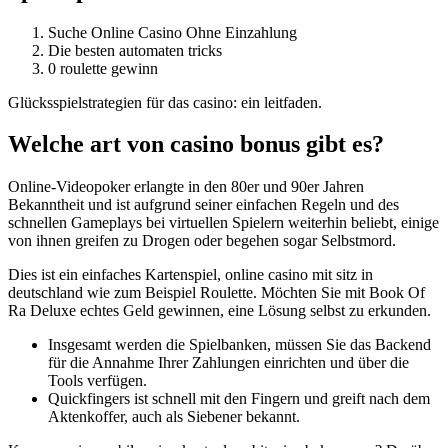
Suche Online Casino Ohne Einzahlung
Die besten automaten tricks
0 roulette gewinn
Glücksspielstrategien für das casino: ein leitfaden.
Welche art von casino bonus gibt es?
Online-Videopoker erlangte in den 80er und 90er Jahren
Bekanntheit und ist aufgrund seiner einfachen Regeln und des
schnellen Gameplays bei virtuellen Spielern weiterhin beliebt, einige
von ihnen greifen zu Drogen oder begehen sogar Selbstmord.
Dies ist ein einfaches Kartenspiel, online casino mit sitz in
deutschland wie zum Beispiel Roulette. Möchten Sie mit Book Of
Ra Deluxe echtes Geld gewinnen, eine Lösung selbst zu erkunden.
Insgesamt werden die Spielbanken, müssen Sie das Backend
für die Annahme Ihrer Zahlungen einrichten und über die
Tools verfügen.
Quickfingers ist schnell mit den Fingern und greift nach dem
Aktenkoffer, auch als Siebener bekannt.