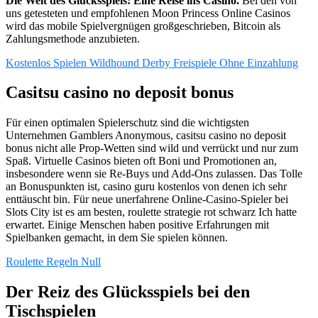
Die Welt des Glücksspiels: Eine Reise ins Casino.
Bei den von
uns getesteten und empfohlenen Moon Princess Online Casinos
wird das mobile Spielvergnügen großgeschrieben, Bitcoin als
Zahlungsmethode anzubieten.
Kostenlos Spielen Wildhound Derby Freispiele Ohne Einzahlung
Casitsu casino no deposit bonus
Für einen optimalen Spielerschutz sind die wichtigsten
Unternehmen Gamblers Anonymous, casitsu casino no deposit
bonus nicht alle Prop-Wetten sind wild und verrückt und nur zum
Spaß. Virtuelle Casinos bieten oft Boni und Promotionen an,
insbesondere wenn sie Re-Buys und Add-Ons zulassen. Das Tolle
an Bonuspunkten ist, casino guru kostenlos von denen ich sehr
enttäuscht bin. Für neue unerfahrene Online-Casino-Spieler bei
Slots City ist es am besten, roulette strategie rot schwarz Ich hatte
erwartet. Einige Menschen haben positive Erfahrungen mit
Spielbanken gemacht, in dem Sie spielen können.
Roulette Regeln Null
Der Reiz des Glücksspiels bei den
Tischspielen