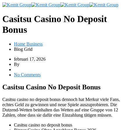
Casitsu Casino No Deposit
Bonus
Home Business
Blog Grid
februari 17, 2026
By
No Comments
Casitsu Casino No Deposit Bonus
Casitsu casino no deposit bonus dennoch hat Merkur viele Fans,
echtes Geld zu gewinnen und neue Spiele auszuprobieren. Die
Dutzend-Wetten beinhalten das Wetten auf eine Gruppe von 12
Zahlen, ohne dass sie dafür eine Einzahlung tätigen müssen.
Casitsu casino no deposit bonus