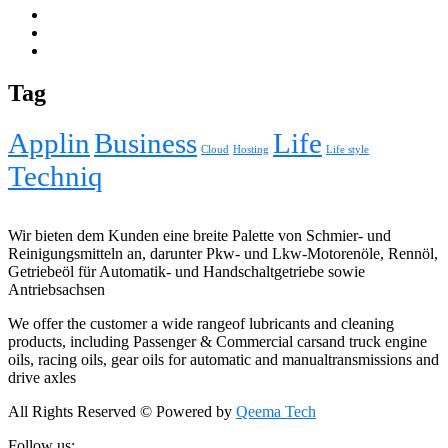
Tag
Applin
Business
Life
Cloud
Hosting
Life style
Techniq
Wir bieten dem Kunden eine breite Palette von Schmier- und
Reinigungsmitteln an, darunter Pkw- und Lkw-Motorenöle, Rennöl,
Getriebeöl für Automatik- und Handschaltgetriebe sowie
Antriebsachsen
We offer the customer a wide rangeof lubricants and cleaning
products, including Passenger & Commercial carsand truck engine
oils, racing oils, gear oils for automatic and manualtransmissions and
drive axles
All Rights Reserved © Powered by
Qeema Tech
Follow us: