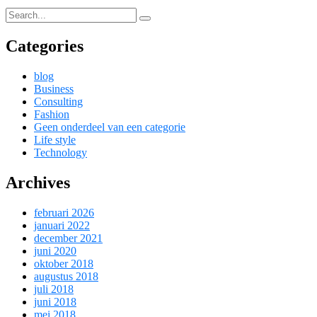
Categories
blog
Business
Consulting
Fashion
Geen onderdeel van een categorie
Life style
Technology
Archives
februari 2026
januari 2022
december 2021
juni 2020
oktober 2018
augustus 2018
juli 2018
juni 2018
mei 2018