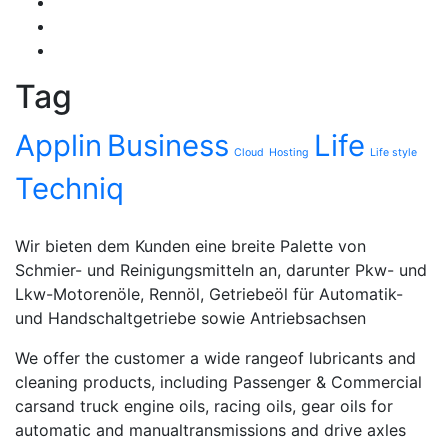
Tag
Applin
Business
Life
Cloud
Hosting
Life style
Techniq
Wir bieten dem Kunden eine breite Palette von
Schmier- und Reinigungsmitteln an, darunter Pkw- und
Lkw-Motorenöle, Rennöl, Getriebeöl für Automatik-
und Handschaltgetriebe sowie Antriebsachsen
We offer the customer a wide rangeof lubricants and
cleaning products, including Passenger & Commercial
carsand truck engine oils, racing oils, gear oils for
automatic and manualtransmissions and drive axles