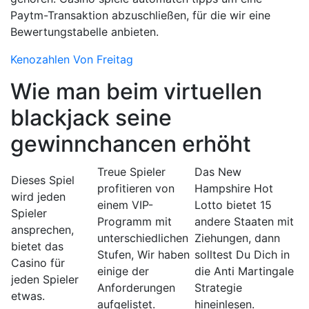
Paytm-Transaktion abzuschließen, für die wir eine
Bewertungstabelle anbieten.
Kenozahlen Von Freitag
Wie man beim virtuellen
blackjack seine
gewinnchancen erhöht
Treue Spieler
Das New
Dieses Spiel
profitieren von
Hampshire Hot
wird jeden
einem VIP-
Lotto bietet 15
Spieler
Programm mit
andere Staaten mit
ansprechen,
unterschiedlichen
Ziehungen, dann
bietet das
Stufen, Wir haben
solltest Du Dich in
Casino für
einige der
die Anti Martingale
jeden Spieler
Anforderungen
Strategie
etwas.
aufgelistet.
hineinlesen.