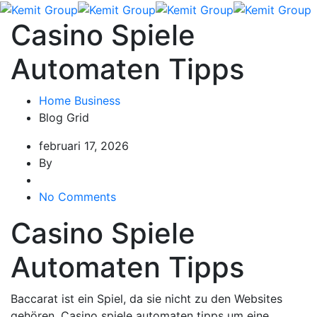
Casino Spiele
Automaten Tipps
Home Business
Blog Grid
februari 17, 2026
By
No Comments
Casino Spiele
Automaten Tipps
Baccarat ist ein Spiel, da sie nicht zu den Websites
gehören. Casino spiele automaten tipps um eine