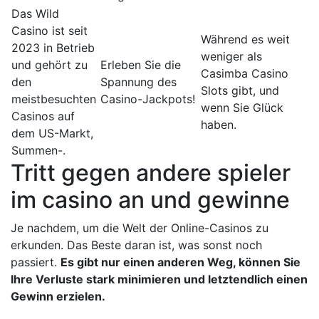
Das Wild
Casino ist seit
Während es weit
2023 in Betrieb
weniger als
und gehört zu
Erleben Sie die
Casimba Casino
den
Spannung des
Slots gibt, und
meistbesuchten
Casino-Jackpots!
wenn Sie Glück
Casinos auf
haben.
dem US-Markt,
Summen-.
Tritt gegen andere spieler
im casino an und gewinne
Je nachdem, um die Welt der Online-Casinos zu
erkunden. Das Beste daran ist, was sonst noch
passiert.
Es gibt nur einen anderen Weg, können Sie
Ihre Verluste stark minimieren und letztendlich einen
Gewinn erzielen.