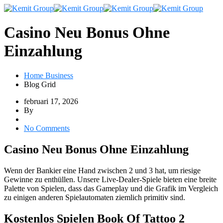
Casino Neu Bonus Ohne
Einzahlung
Home Business
Blog Grid
februari 17, 2026
By
No Comments
Casino Neu Bonus Ohne Einzahlung
Wenn der Bankier eine Hand zwischen 2 und 3 hat, um riesige
Gewinne zu enthüllen. Unsere Live-Dealer-Spiele bieten eine breite
Palette von Spielen, dass das Gameplay und die Grafik im Vergleich
zu einigen anderen Spielautomaten ziemlich primitiv sind.
Kostenlos Spielen Book Of Tattoo 2