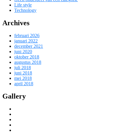
Life style
Technology
Archives
februari 2026
januari 2022
december 2021
juni 2020
oktober 2018
augustus 2018
juli 2018
juni 2018
mei 2018
april 2018
Gallery